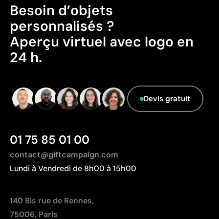
Bonne définition des textes et logos
Besoin d’objets
Emballage - Points: 0 / 10
Prix compétitifs pour les grandes quantités
personnalisés ?
Emballage sans caractéristiques considérées
comme durables.
Aperçu virtuel avec logo en
Limites
Données avancées - Points: 0 / 5
24 h.
Zone d’impression relativement réduite
Le fournisseur ne dispose pas de cette
Nombre de couleurs limité, surtout pour les designs
information.
multicolores
Non adaptée à l’impression de photographies ou de
Devis gratuit
dégradés
01 75 85 01 00
contact@giftcampaign.com
Lundi à Vendredi de 8h00 à 15h00
140 Bis rue de Rennes,
75006, Paris