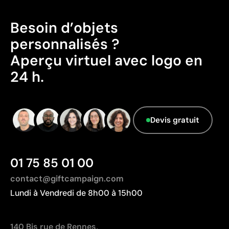
Peut être renouvelé sans changer le produit de base
Données avancées - Points: 0 / 5
Besoin d’objets
Le fournisseur ne dispose pas de cette
Limites
personnalisés ?
information.
Ce n’est pas un marquage permanent sur l’article
Aperçu virtuel avec logo en
Le papier peut se détériorer avec l’usage ou
24 h.
l’humidité
La finalité promotionnelle a une durée de vie limitée
Devis gratuit
01 75 85 01 00
contact@giftcampaign.com
Lundi à Vendredi de 8h00 à 15h00
140 Bis rue de Rennes,