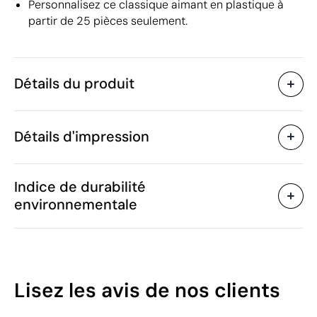
Personnalisez ce classique aimant en plastique à
partir de 25 pièces seulement.
Détails du produit
Caractéristiques
Détails d'impression
46657
Code du produit
25
Quantité minimum
ø3 x 0.7 cm
Tampographie
Impression numérique en
Taille
Indice de durabilité
14 g
Poids
environnementale
Aimant en ferrite et PS
Matière
Chine
Pays de fabrication
Zones d'impression disponibles
8505 11 90
Code Intrastat
Avril 2024
Dans notre collection
17
Lisez les avis
de nos clients
depuis
/100
Pays-Bas
Pays d'envoi