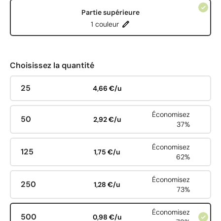
Partie supérieure
1 couleur
Choisissez la quantité
25
4,66 €/u
Économisez
50
2,92 €/u
37%
Économisez
125
1,75 €/u
62%
Économisez
250
1,28 €/u
73%
Économisez
500
0,98 €/u