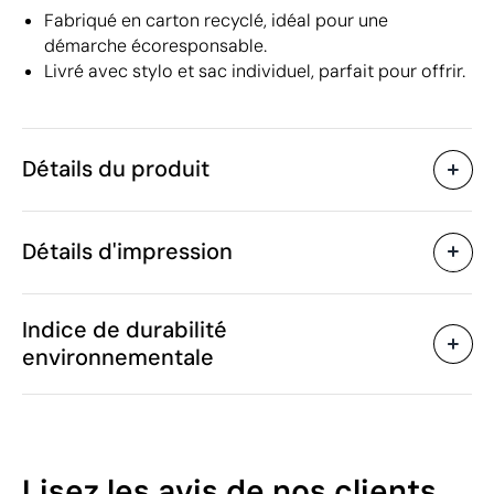
Fabriqué en carton recyclé, idéal pour une
démarche écoresponsable.
Livré avec stylo et sac individuel, parfait pour offrir.
Détails du produit
Caractéristiques
Détails d'impression
38185
Code du produit
20 unités
Quantité minimum
23.7 x 29 x 2 cm
Tampographie
Sérigraphie ou tampogra
Taille
Indice de durabilité
520 g
Poids
environnementale
Carton recyclé
Matière
Chine
Pays de fabrication
Zones d'impression disponibles
9608 10 10
Code Intrastat
Écriture bleue
Couleur d'encre
46
Lisez les avis
de nos clients
80
Nombre de pages