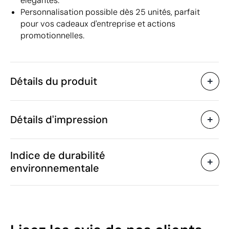
élégantes.
Personnalisation possible dès 25 unités, parfait
pour vos cadeaux d'entreprise et actions
promotionnelles.
Détails du produit
Caractéristiques
Détails d'impression
43233
Code du produit
25 unités
Quantité minimum
21 x 17.5 x 0.7 cm
Sérigraphie circulaire
Tampographie
Taille
Indice de durabilité
186 g
Poids
environnementale
Métal, Papier,
Matière
Polypropylčne (PP)
Zones d'impression disponibles
Chine
Pays de fabrication
4820 10 30
Code Intrastat
45
Écriture bleue