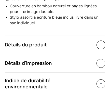
Couverture en bambou naturel et pages lignées
pour une image durable.
Stylo assorti à écriture bleue inclus, livré dans un
sac individuel.
Détails du produit
Caractéristiques
Détails d'impression
32511
Code du produit
10 unités
Quantité minimum
1 unité
Tampographie
Sérigraphie
Grav
Vente par multiples de
Indice de durabilité
13.5 x 18 cm
Taille
environnementale
221 g
Poids
Bambou
Matière
Zones d'impression disponibles
Chine
Pays de fabrication
4820 10 30