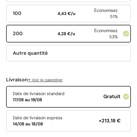
Économisez
100
4,43 €/u
51%
Économisez
200
4,28 €/u
53%
Autre quantité
+
Livraison
Voir le calendrier
Date de livraison standard
Gratuit
17/08 au 19/08
Date de livraison express
+213,18 €
14/08 au 18/08