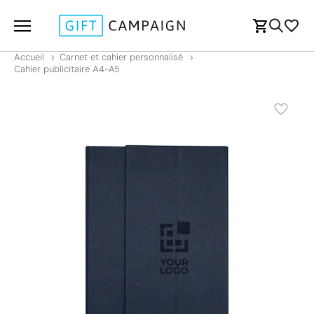
Accueil
Carnet et cahier personnalisé
Cahier publicitaire A4-A5