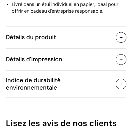
Livré dans un étui individuel en papier, idéal pour
offrir en cadeau d'entreprise responsable.
Détails du produit
Caractéristiques
Détails d'impression
49922
Code du produit
10 unités
Quantité minimum
21.5 x 15.3 cm
Impression numérique en couleur
Tamp
Taille
Indice de durabilité
360 g
Poids
environnementale
Papier, Polyester PET
Matière
recyclé
Zones d'impression disponibles
Chine
Pays de fabrication
4820 10 30
Code Intrastat
63
Lisez les avis
de nos clients
80
Nombre de pages
/100
Pages lignées
Type de pages