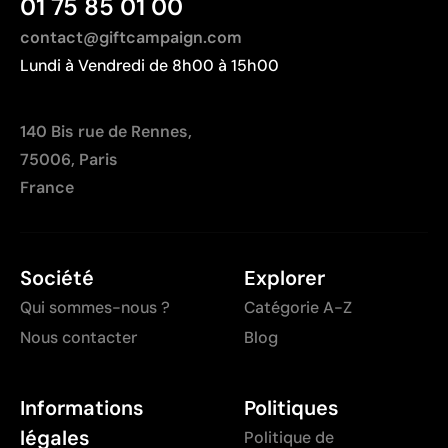
complexes
01 75 85 01 00
Chaque couleur entraîne un coût supplémentaire lié
contact@giftcampaign.com
à la préparation
Lundi à Vendredi de 8h00 à 15h00
Peu optimale pour les petites quantités
140 Bis rue de Rennes,
75006, Paris
France
Société
Explorer
Qui sommes-nous ?
Catégorie A-Z
Nous contacter
Blog
Informations
Politiques
légales
Politique de