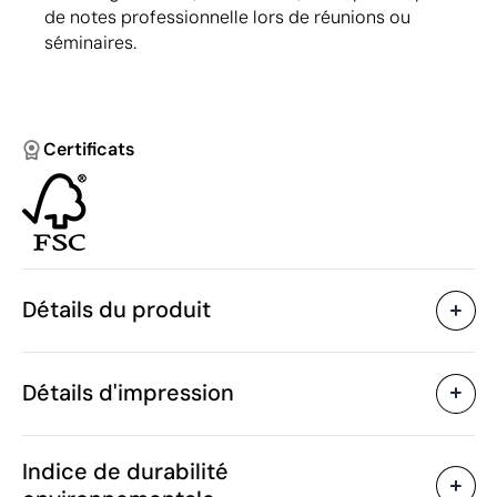
de notes professionnelle lors de réunions ou
séminaires.
Certificats
Détails du produit
Caractéristiques
Détails d'impression
43897
Code du produit
5 unités
Quantité minimum
24 x 1.6 x 19.4 cm
Sérigraphie
Étiquette numérique en cou
Taille
Indice de durabilité
380 g
Poids