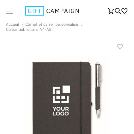
Accueil
Carnet et cahier personnalisé
Cahier publicitaire A4-A5