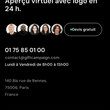
Aperçu virtuel avec logo en
Données avancées - Points: 0 / 5
24 h.
Le fournisseur ne dispose pas de cette
information.
Devis gratuit
01 75 85 01 00
contact@giftcampaign.com
Lundi à Vendredi de 8h00 à 15h00
140 Bis rue de Rennes,
75006, Paris
France