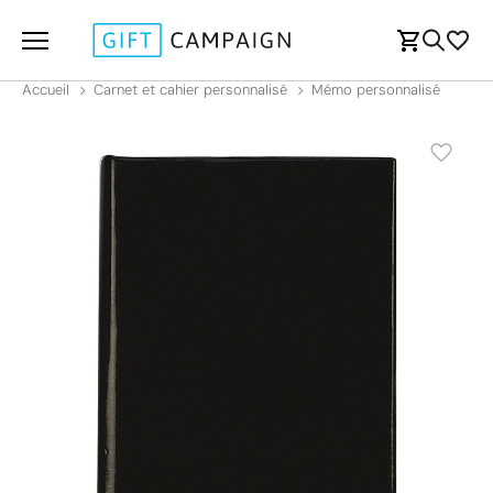
Accueil
Carnet et cahier personnalisé
Mémo personnalisé