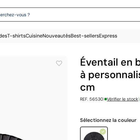
des
T-shirts
Cuisine
Nouveautés
Best-sellers
Express
Éventail en 
à personnali
cm
|
|
REF. 56530
Vérifier le stock
Sélectionnez la couleur