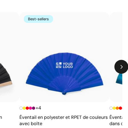
Limites
Non adaptée à l’impression de photographies ou de
Best-sellers
dégradés
Nombre de couleurs limité
+4
n
Éventail en polyester et RPET de couleurs
Éventail
avec boîte
dans de 