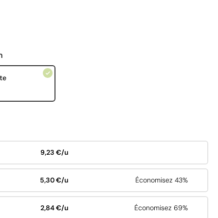
n
te
9,23 €/u
5,30 €/u
Économisez 43%
2,84 €/u
Économisez 69%