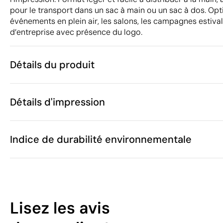
pour le transport dans un sac à main ou un sac à dos. Opt
événements en plein air, les salons, les campagnes estivale
d’entreprise avec présence du logo.
Détails du produit
Caractéristiques
Détails d'impression
56530
Code du produit
25 unités
Quantité minimum
2 x 21 cm
Sérigraphie
Gravure laser
Taille
Indice de durabilité environnementale
31 g
Poids
Bambou / Pol
Matière
Chine
Pays de fabrication
Zones d'impression disponibles
4421 99 99
Code Intrastat
46
Mars 2026
Dans notre collection depuis
Lisez les avis
Espagne
Pays d'envoi
/100