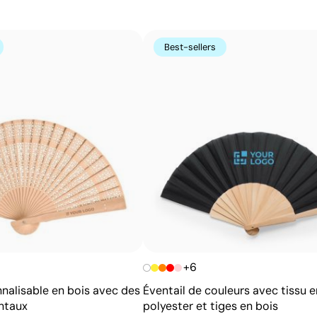
Avantages
Possibilité d’impression avec couleurs Pantone®
Best-sellers
exactes
Excellent rapport qualité-prix pour les grandes
séries
Idéale pour logos simples sans détails fins
+6
nnalisable en bois avec des
Éventail de couleurs avec tissu e
ntaux
polyester et tiges en bois