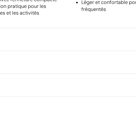
Léger et confortable pou
ion pratique pour les
fréquentés
s et les activités
Emballage
Dimensions de la boîte extéri
Volume de la boîte extérieure
Poids de la boîte extérieure
Quantité par boîte
yester
Ce qui rend ce produit durable
Matériau - Points: 32 / 40
Utilise des ressources renouvelables d'origine