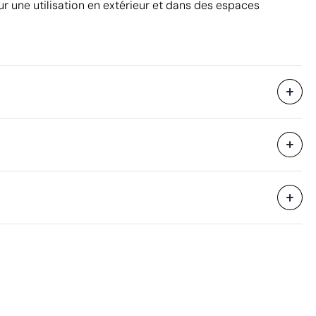
r une utilisation en extérieur et dans des espaces
45 x 25 x 25 cm
eure
0.03 m³
6.5 kg
200 unités
Aspects à améliorer
Certification du produit - Points: 0 / 20
Ne dispose pas de certifications de durabilité