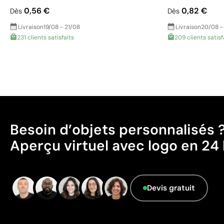
0,56 €
0,82 €
Dès
Dès
Livraison
19/08 - 21/08
Livraison
20/08 -
231 clients satisfaits
209 clients satisf
Besoin d’objets personnalisés 
Aperçu virtuel avec logo en 24 
Devis gratuit