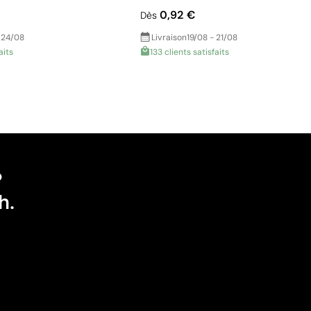
0,92 €
Dès
 24/08
Livraison
19/08 - 21/08
aits
133 clients satisfaits
?
h.