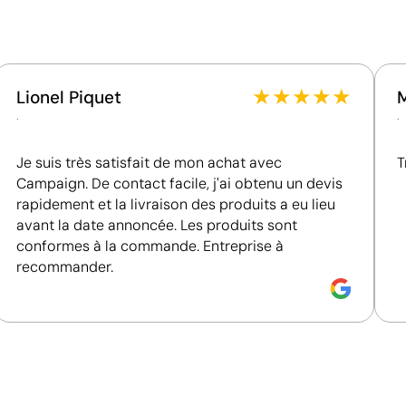
naturelle.
Emballage - Points: 8 / 10
 personnalisés
Embalaje de papel / cartón reciclable
★
★
★
★
★
Lionel Piquet
.
.
Je suis très satisfait de mon achat avec
T
Campaign. De contact facile, j'ai obtenu un devis
rapidement et la livraison des produits a eu lieu
avant la date annoncée. Les produits sont
conformes à la commande. Entreprise à
recommander.
Couleurs unies intenses avec un excellent rappor
La sérigraphie est une technique d’impression où l’encre
zones non imprimées. Elle est parfaite pour les logos c
s’avère très économique en grandes quantités sur des s
t-shirts.