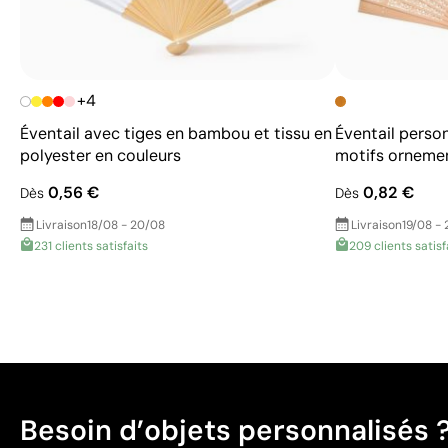
+4
Éventail avec tiges en bambou et tissu en
Éventail perso
polyester en couleurs
motifs orneme
0,56 €
0,82 €
Dès
Dès
Livraison
18/08 - 20/08
Livraison
19/08 - 
231 clients satisfaits
209 clients satisf
Besoin d’objets personnalisés 