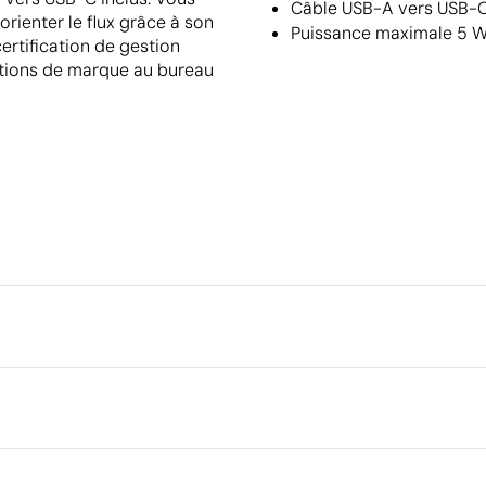
Câble USB-A vers USB-C 
 orienter le flux grâce à son
Puissance maximale 5 W
ertification de gestion
ctions de marque au bureau
Emballage
Type d'emballage individuel
Emballage intermédiaire
Dimensions de la boîte extéri