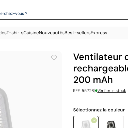
des
T-shirts
Cuisine
Nouveautés
Best-sellers
Express
Ventilateur 
rechargeable
200 mAh
|
REF. 55726
Vérifier le stock
Sélectionnez la couleur