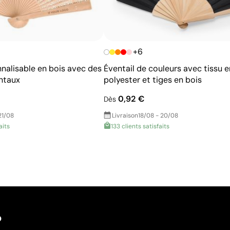
+6
nnalisable en bois avec des
Éventail de couleurs avec tissu e
ntaux
polyester et tiges en bois
0,92 €
Dès
21/08
Livraison
18/08 - 20/08
aits
133 clients satisfaits
?