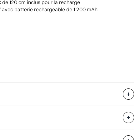
de 120 cm inclus pour la recharge
 avec batterie rechargeable de 1 200 mAh
Livré dans une boîte cadeau.
25 unités
57 x 22 x 45 cm
eure