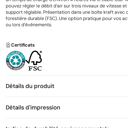
pouvez régler le débit d’air sur trois niveaux de vitesse et
support réglable. Présentation dans une boîte kraft avec c
forestière durable (FSC). Une option pratique pour vos a
ou lors d’événements.
Certificats
Détails du produit
Caractéristiques
Détails d'impression
55726
Code du produit
5 unités
Quantité minimum
17 x 10 x 2 cm
Tampographie
Taille