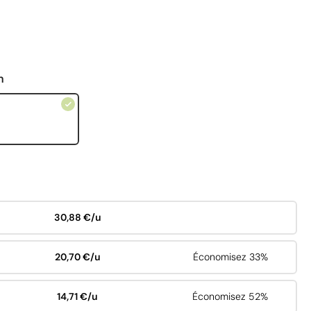
n
30,88 €/u
20,70 €/u
Économisez 33%
14,71 €/u
Économisez 52%