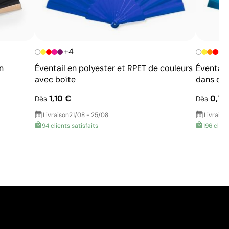
+4
n
Éventail en polyester et RPET de couleurs
Éventail
avec boîte
dans de 
1,10 €
0,71
Dès
Dès
Livraison
21/08 - 25/08
Livraiso
94 clients satisfaits
196 clien