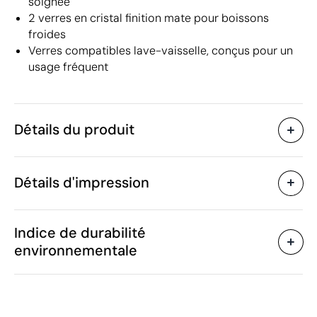
soignée
2 verres en cristal finition mate pour boissons
froides
Verres compatibles lave-vaisselle, conçus pour un
usage fréquent
Détails du produit
Caractéristiques
Détails d'impression
55594
Code du produit
5 unités
Quantité minimum
8.2 x 7.5 x 7.5 cm
Gravure laser
Tampographie
Taille
Indice de durabilité
242 g
Poids
environnementale
50 % Verre borosilicate,
Matière
50 % Bois d’acacia
Zones d'impression disponibles
200 ml
Capacité
Oui
Passe au lave-vaisselle