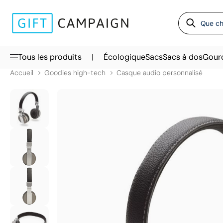
|
Tous les produits
Écologique
Sacs
Sacs à dos
Gour
Accueil
Goodies high-tech
Casque audio personnalisé