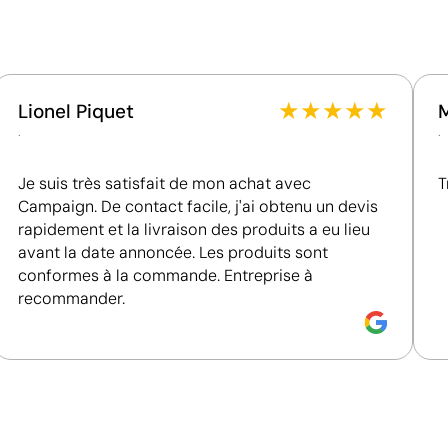
Platinum, figurant parmi le 1 % des entreprises les
mieux classées en matière de performance ESG.
★
★
★
★
★
Lionel Piquet
.
.
Je suis très satisfait de mon achat avec
T
Campaign. De contact facile, j'ai obtenu un devis
rapidement et la livraison des produits a eu lieu
avant la date annoncée. Les produits sont
conformes à la commande. Entreprise à
recommander.
Impression de petits détails sur des surfaces in
La tampographie transfère l’encre d’une plaque gravée à
formes incurvées ou irrégulières. Elle est conçue pour i
porte-clés, des gadgets et des objets de petite taille où