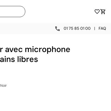
01 75 85 01 00
|
FAQ
r avec microphone
ains libres
Noir