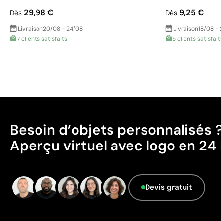
29,98 €
9,25 €
Dès
Dès
Livraison
20/08 - 24/08
Livraison
18/08 -
7 clients satisfaits
5 clients satisfait
Besoin d’objets personnalisés 
Aperçu virtuel avec logo en 24 
Devis gratuit