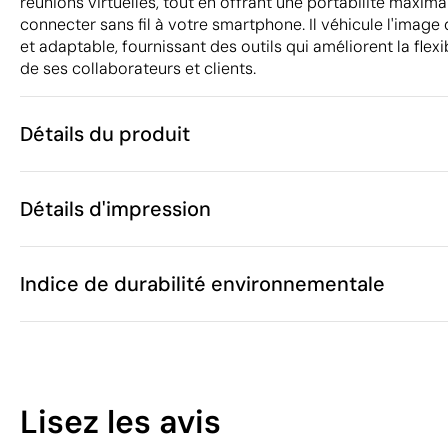
réunions virtuelles, tout en offrant une portabilité maximal
connecter sans fil à votre smartphone. Il véhicule l'image
et adaptable, fournissant des outils qui améliorent la flex
de ses collaborateurs et clients.
Détails du produit
Caractéristiques
Détails d'impression
47102
Code du produit
5
Quantité minimum
14.5 x 17.5 x 
Tampographie
Taille
Indice de durabilité environnementale
151 g
Poids
ABS et PU
Matière
50 W
Capacité
Zones d'impression disponibles
Chine
Pays de fabrication
17
8518 30 00
Code Intrastat
Lisez les avis
Avril 2024
Dans notre collection depuis
/100