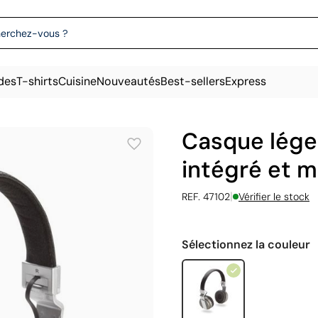
des
T-shirts
Cuisine
Nouveautés
Best-sellers
Express
Casque lége
intégré et m
|
REF. 47102
Vérifier le stock
Sélectionnez la couleur