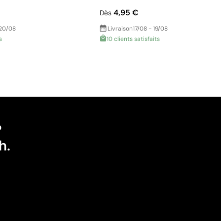
4,95 €
Dès
 20/08
Livraison
17/08 - 19/08
s
10 clients satisfaits
?
h.