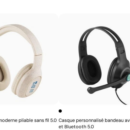
Avantages
Possibilité d’impression avec couleurs Pantone®
exactes
Permet l’impression sur surfaces incurvées et
irrégulières
Bonne définition des textes et logos
Prix compétitifs pour les grandes quantités
derne pliable sans fil 5.0
Casque personnalisé bandeau av
et Bluetooth 5.0