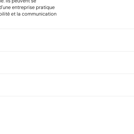
e. Ils peuvent se
 d'une entreprise pratique
ibilité et la communication
Emballage
Quantité minimale pour l'envo
palettes
7 cm
Emballage intermédiaire
Dimensions de la boîte extéri
Volume de la boîte extérieure
Poids de la boîte extérieure
Ce qui rend ce produit durable
Quantité par boîte
Certification du fournisseur - Points: 15 / 15
Fournisseur récompensé par la médaille EcoVadis