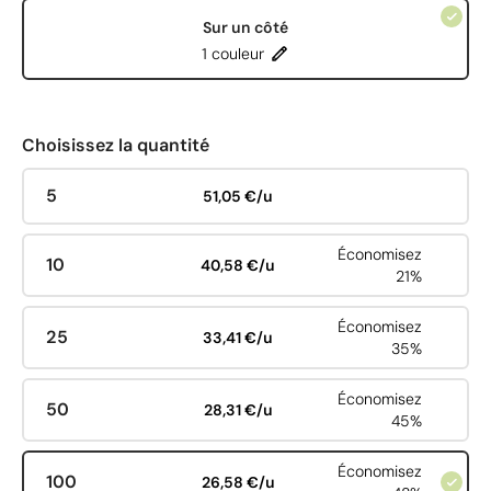
Sur un côté
1 couleur
Choisissez la quantité
5
51,05 €/u
Économisez
10
40,58 €/u
21%
Économisez
25
33,41 €/u
35%
Économisez
50
28,31 €/u
45%
Économisez
100
26,58 €/u