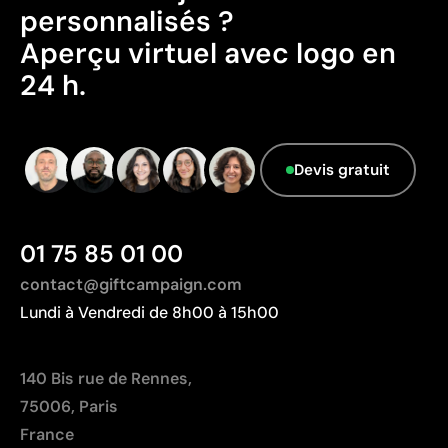
suivants : SMETA, Amfori/BSCI, SA8000 et Sedex.
personnalisés ?
Aperçu virtuel avec logo en
24 h.
Aspects à améliorer
Pays d’origine - Points: 2 / 10
Devis gratuit
Fabriqué en Chine, avec une distance de
transport plus importante par rapport à l'Europe.
01 75 85 01 00
contact@giftcampaign.com
Lundi à Vendredi de 8h00 à 15h00
140 Bis rue de Rennes,
75006, Paris
France