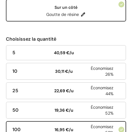
Sur un côté
Goutte de résine
Choisissez la quantité
5
40,59 €/u
Économisez
10
30,11 €/u
26%
Économisez
25
22,69 €/u
44%
Économisez
50
19,36 €/u
52%
Économisez
100
16,95 €/u