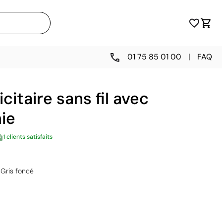
01 75 85 01 00
|
FAQ
citaire sans fil avec
ie
1 clients satisfaits
Gris foncé