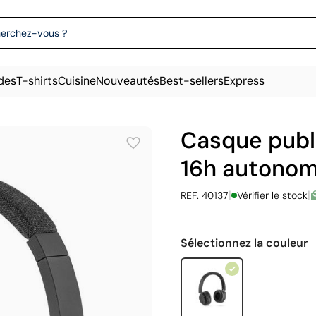
des
T-shirts
Cuisine
Nouveautés
Best-sellers
Express
Casque publi
16h autonom
|
|
REF. 40137
Vérifier le stock
Sélectionnez la couleur