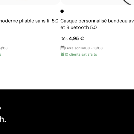
derne pliable sans fil 5.0
Casque personnalisé bandeau av
et Bluetooth 5.0
4,95 €
Dès
19/08
Livraison
14/08 - 18/08
s
10 clients satisfaits
?
h.