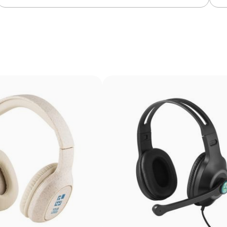
Couleurs unies intenses avec une définition max
Le transfert sérigraphique combine la qualité de la sérig
imprimé par sérigraphie sur un papier spécial, puis transf
couleurs unies intenses et très résistantes, même sur le
imprimés directement.
Avantages
Possibilité d’impression des couleurs Pantone®
exactes
Couleurs plates intenses avec bonne opacité
Résistance supérieure à un transfert digital
Idéal pour vêtements nécessitant des lavages
fréquents