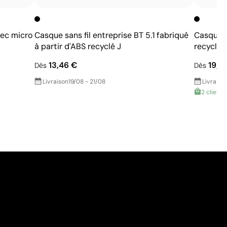
ec micro
Casque sans fil entreprise BT 5.1 fabriqué
Casque p
à partir d'ABS recyclé J
recyclé 
13,46 €
19,7
Dès
Dès
Livraison
19/08 - 21/08
Livraiso
2 clients