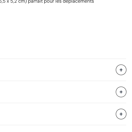
5,5 x 5,2 cm) parfait pour les déplacements
18.5 x 43 x 35 cm
eure
0.028 m³
8 kg
24 unités