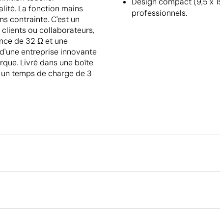
Design compact (9,5 x 1
alité. La fonction mains
professionnels.
ns contrainte. C'est un
 clients ou collaborateurs,
ance de 32 Ω et une
 d'une entreprise innovante
arque. Livré dans une boîte
a un temps de charge de 3
Emballage
Dimensions de la boîte extéri
Volume de la boîte extérieure
rique en couleur
Poids de la boîte extérieure
.2 cm
Quantité par boîte
ique ABS