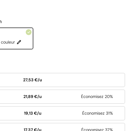
n
 couleur
27,53 €/u
21,89 €/u
Économisez 20%
19,13 €/u
Économisez 31%
17,37 €/u
Économisez 37%