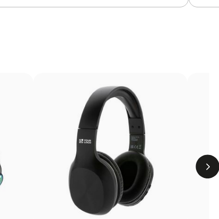
imale des détails
Le fournisseur ne dispose pas de cette information.
raphie et la polyvalence du transfert. Le motif est d’abord
éré sur le produit à l’aide de chaleur. On obtient ainsi des
s zones difficiles ou les vêtements qui ne peuvent pas être
Limites
Nombre de couleurs limité
Non adapté pour des designs photographiques ou
des dégradés