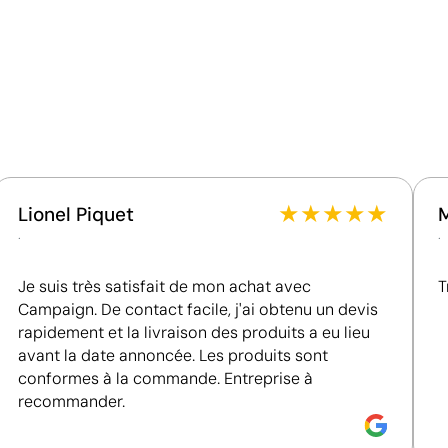
Ce qui rend ce produit durable
Certification du fournisseur - Points: 9 / 15
Fournisseur récompensé par la médaille EcoVadis
Silver, figurant parmi les 15 % des entreprises les
mieux classées de son secteur en matière de
performance ESG.
Fournisseur lié à une usine auditée selon une norme
reconnue, garantissant la vérification des
★
★
★
★
★
Lionel Piquet
conditions de travail.
.
.
Fournisseur certifié ISO 14001, attestant d'un
système de gestion environnementale structuré.
Je suis très satisfait de mon achat avec
T
Fournisseur certifié ISO 45001, attestant d'un
Campaign. De contact facile, j'ai obtenu un devis
système de management de la santé et de la
rapidement et la livraison des produits a eu lieu
sécurité au travail.
avant la date annoncée. Les produits sont
conformes à la commande. Entreprise à
recommander.