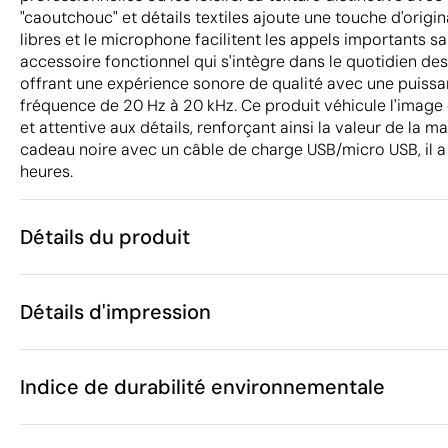
"caoutchouc" et détails textiles ajoute une touche d'origin
libres et le microphone facilitent les appels importants sa
accessoire fonctionnel qui s'intègre dans le quotidien des
offrant une expérience sonore de qualité avec une puiss
fréquence de 20 Hz à 20 kHz. Ce produit véhicule l'image
et attentive aux détails, renforçant ainsi la valeur de la m
cadeau noire avec un câble de charge USB/micro USB, il 
heures.
Détails du produit
Caractéristiques
Détails d'impression
40137
Code du produit
5 unités
Quantité minimum
1 unité
Transfert sérigraphique
Transfert numé
Vente par multiples de
Indice de durabilité environnementale
9.5 x 15.5 x 5
Taille
333 g
Poids
Tissu / Plast