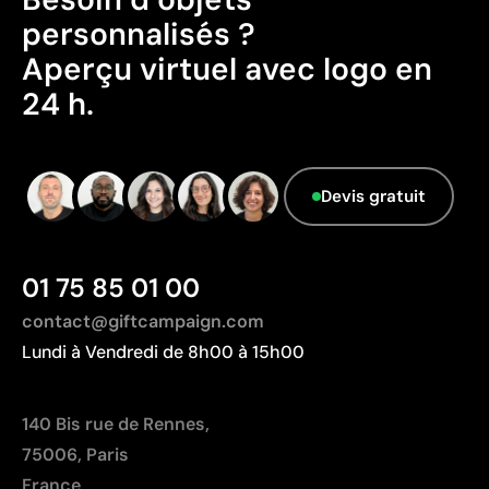
Le fournisseur ne dispose pas de cette
Permet l’impression sur surfaces incurvées et
personnalisés ?
information.
irrégulières
Aperçu virtuel avec logo en
Bonne définition des textes et logos
Prix compétitifs pour les grandes quantités
24 h.
Limites
Zone d’impression relativement réduite
Devis gratuit
Nombre de couleurs limité, surtout pour les designs
multicolores
Non adaptée à l’impression de photographies ou de
01 75 85 01 00
dégradés
contact@giftcampaign.com
Lundi à Vendredi de 8h00 à 15h00
140 Bis rue de Rennes,
75006, Paris
France