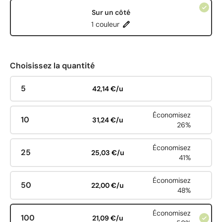
Sur un côté
1 couleur
Choisissez la quantité
5
42,14 €/u
Économisez
10
31,24 €/u
26%
Économisez
25
25,03 €/u
41%
Économisez
50
22,00 €/u
48%
Économisez
100
21,09 €/u