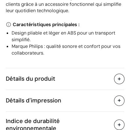
clients grâce à un accessoire fonctionnel qui simplifie
leur quotidien technologique.
Caractéristiques principales :
Design pliable et léger en ABS pour un transport
simplifié.
Marque Philips : qualité sonore et confort pour vos
collaborateurs.
Détails du produit
Caractéristiques
Détails d'impression
51331
Code du produit
5 unités
Quantité minimum
5 x 18 x 22.5 cm
Tampographie
Goutte de résine
Taille
Indice de durabilité
300 g
Poids
environnementale