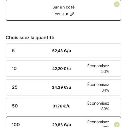
Sur un côté
1 couleur
Choisissez la quantité
5
52,43 €/u
Économisez
10
42,20 €/u
20%
Économisez
25
34,39 €/u
34%
Économisez
50
31,76 €/u
39%
Économisez
100
29,83 €/u