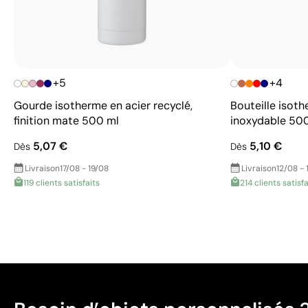
+5
+4
Gourde isotherme en acier recyclé,
Bouteille isoth
finition mate 500 ml
inoxydable 50
5,07 €
5,10 €
Dès
Dès
Livraison
17/08 - 19/08
Livraison
12/08 - 
119 clients satisfaits
214 clients satisfa