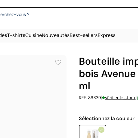
des
T-shirts
Cuisine
Nouveautés
Best-sellers
Express
Bouteille im
bois Avenue
ml
|
|
REF. 36839
Vérifier le stock
Sélectionnez la couleur