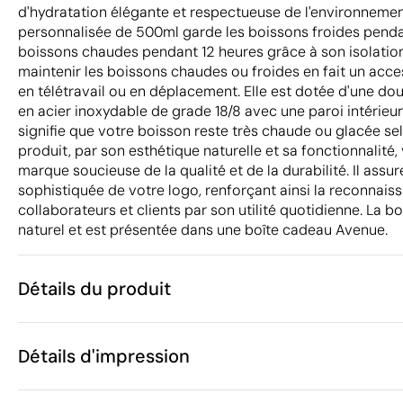
d'hydratation élégante et respectueuse de l'environneme
personnalisée de 500ml garde les boissons froides penda
boissons chaudes pendant 12 heures grâce à son isolation 
maintenir les boissons chaudes ou froides en fait un acce
en télétravail ou en déplacement. Elle est dotée d'une dou
en acier inoxydable de grade 18/8 avec une paroi intérieur
signifie que votre boisson reste très chaude ou glacée se
produit, par son esthétique naturelle et sa fonctionnalité
marque soucieuse de la qualité et de la durabilité. Il assure
sophistiquée de votre logo, renforçant ainsi la reconnai
collaborateurs et clients par son utilité quotidienne. La b
naturel et est présentée dans une boîte cadeau Avenue.
Détails du produit
Caractéristiques
Détails d'impression
36839
Code du produit
5 unités
Quantité minimum