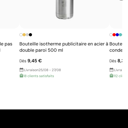
+
le pas
Bouteille isotherme publicitaire en acier à
Bouteill
l
double paroi 500 ml
condens
9,45 €
8,36
Dès
Dès
Livraison
25/08 - 27/08
Livraiso
18 clients satisfaits
112 client