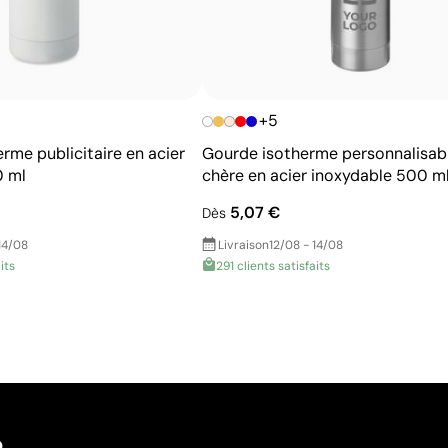
+5
erme publicitaire en acier
Gourde isotherme personnalisab
0 ml
chère en acier inoxydable 500 m
5,07 €
Dès
14/08
Livraison
12/08 - 14/08
its
291 clients satisfaits