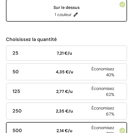
Sur le dessus
1 couleur
Choisissez la quantité
25
7,21 €/u
Économisez
50
4,35 €/u
40%
Économisez
125
2,77 €/u
62%
Économisez
250
2,35 €/u
67%
Économisez
500
2,14 €/u