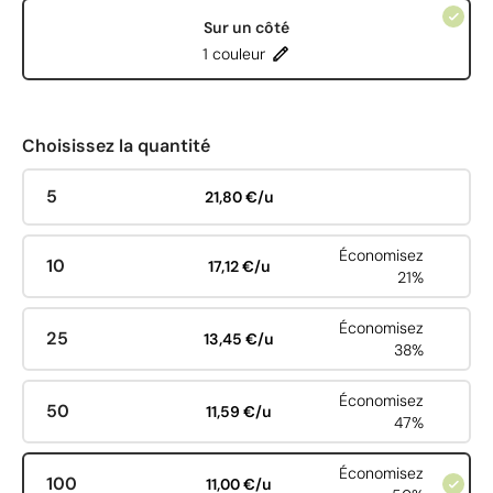
Sur un côté
1 couleur
Choisissez la quantité
5
21,80 €/u
Économisez
10
17,12 €/u
21%
Économisez
25
13,45 €/u
38%
Économisez
50
11,59 €/u
47%
Économisez
100
11,00 €/u