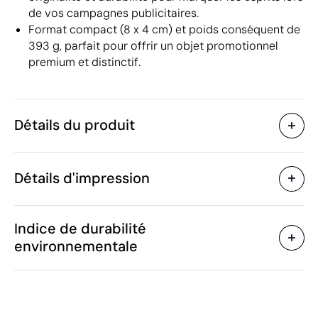
de vos campagnes publicitaires.
Format compact (8 x 4 cm) et poids conséquent de
393 g, parfait pour offrir un objet promotionnel
premium et distinctif.
Détails du produit
Caractéristiques
Détails d'impression
30012
Code du produit
5 unités
Quantité minimum
8 x 4 cm
Tampographie
Gravure laser
Taille
Indice de durabilité
375 g
Poids
environnementale
Métal
Matière
Chine
Pays de fabrication
Zones d'impression disponibles
8304 00 00
Code Intrastat
Juin 2017
Dans notre collection