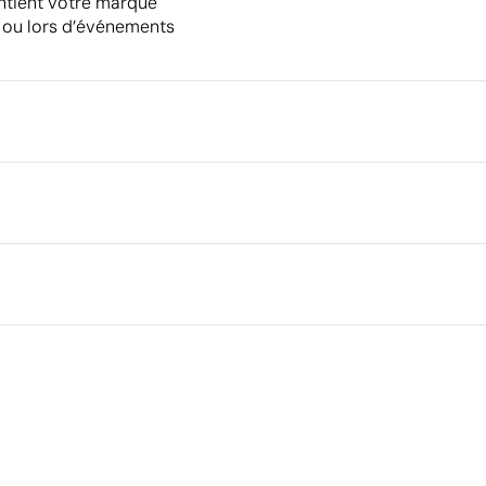
aintient votre marque
e ou lors d’événements
Emballage
Emballage intermédiaire
Dimensions de la boîte extéri
0.6 cm
Volume de la boîte extérieure
Poids de la boîte extérieure
yclé
Quantité par boîte
Ce qui rend ce produit durable
024
Matériau - Points: 36 / 40
Contient des matières recyclées, réduisant
l'utilisation de ressources vierges.