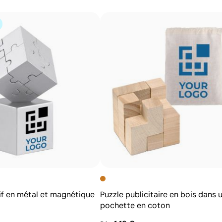
une option d’impression multicolore économique pour les
Avantages
Reproduit des images couleur avec un grand niveau
de détail
Parfaite pour les designs avec dégradés et ombres
Technique d’impression économique
if en métal et magnétique
Puzzle publicitaire en bois dans 
pochette en coton