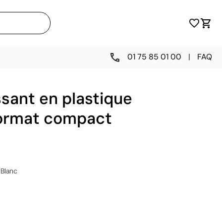
01 75 85 01 00
|
FAQ
ssant en plastique
format compact
Blanc