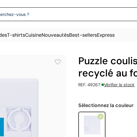
des
T-shirts
Cuisine
Nouveautés
Best-sellers
Express
Puzzle couli
recyclé au 
|
REF. 49267
Vérifier le stock
Sélectionnez la couleur