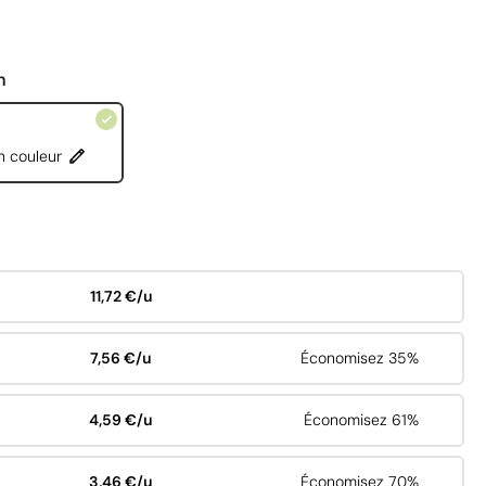
n
n couleur
11,72 €/u
7,56 €/u
Économisez 35%
4,59 €/u
Économisez 61%
3,46 €/u
Économisez 70%