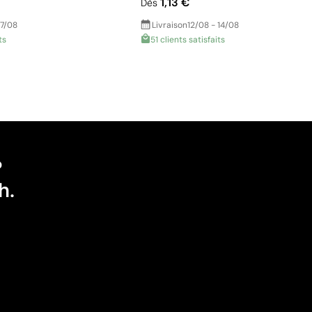
1,13 €
Dès
17/08
Livraison
12/08 - 14/08
ts
51 clients satisfaits
?
h.