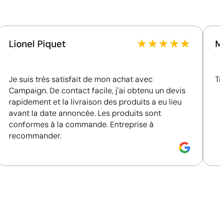
Certification du fournisseur - Points: 15 / 15
Fournisseur récompensé par la médaille EcoVadis
Platinum, figurant parmi le 1 % des entreprises les
★
★
★
★
★
Lionel Piquet
mieux classées en matière de performance ESG.
.
.
Je suis très satisfait de mon achat avec
T
Campaign. De contact facile, j'ai obtenu un devis
rapidement et la livraison des produits a eu lieu
avant la date annoncée. Les produits sont
conformes à la commande. Entreprise à
recommander.
Votre motif imprimé en couleur directement sur 
L’impression numérique applique l’encre directement sur l
résolution, comme le ferait une imprimante de bureau. 
illustrations et des logos en couleur, sans avoir recours