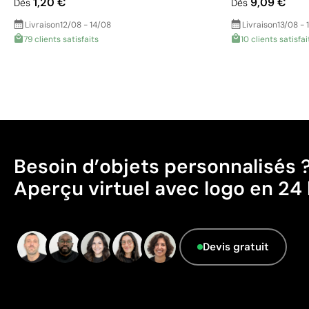
1,20 €
9,09 €
Dès
Dès
Livraison
12/08 - 14/08
Livraison
13/08 - 
79 clients satisfaits
10 clients satisfai
Besoin d’objets personnalisés 
Aperçu virtuel avec logo en 24 
Devis gratuit