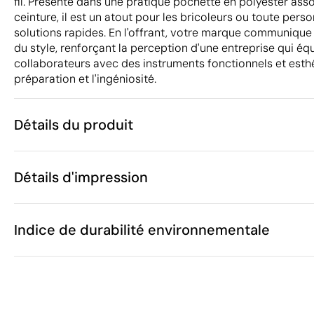
fil. Présenté dans une pratique pochette en polyester ass
ceinture, il est un atout pour les bricoleurs ou toute per
solutions rapides. En l'offrant, votre marque communique u
du style, renforçant la perception d'une entreprise qui équ
collaborateurs avec des instruments fonctionnels et esthét
préparation et l'ingéniosité.
Détails du produit
Caractéristiques
Détails d'impression
50511
Code du produit
10
Quantité minimum
11.2 x 3 x 2.3
Transfert sérigraphique
Tampographie
Taille
Indice de durabilité environnementale
560 g
Poids
Acier inoxyda
Matière
Chine
Pays de fabrication
Zones d'impression disponibles
8211 92 00
Code Intrastat
Janvier 2025
Dans notre collection depuis