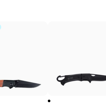
imprimé par sérigraphie sur un papier spécial, puis transf
couleurs unies intenses et très résistantes, même sur le
imprimés directement.
Avantages
Possibilité d’impression des couleurs Pantone®
exactes
Couleurs plates intenses avec bonne opacité
Résistance supérieure à un transfert digital
Idéal pour vêtements nécessitant des lavages
fréquents