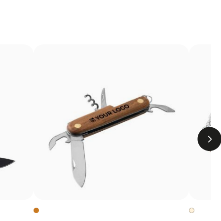
éré sur le produit à l’aide de chaleur. On obtient ainsi des
s zones difficiles ou les vêtements qui ne peuvent pas être
Limites
Nombre de couleurs limité
Non adapté pour des designs photographiques ou
des dégradés