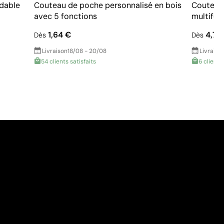
dable
Couteau de poche personnalisé en bois
Couteau
avec 5 fonctions
multifo
1,64 €
4,74
Dès
Dès
Livraison
18/08 - 20/08
Livraiso
54 clients satisfaits
6 clients