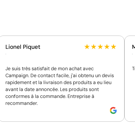
Matériau - Points: 24 / 40
Dispose de composants hautement recyclables au
sein des systèmes de recyclage existants.
Certification du fournisseur - Points: 8 / 15
Fournisseur lié à une usine auditée selon une norme
reconnue, garantissant la vérification des
★
★
★
★
★
Lionel Piquet
conditions de travail.
.
.
Fournisseur récompensé par la médaille EcoVadis
Bronze, se situant parmi les 35 % des meilleures
Je suis très satisfait de mon achat avec
T
entreprises en matière de performance ESG.
Campaign. De contact facile, j'ai obtenu un devis
Fournisseur certifié ISO 14001, attestant d'un
rapidement et la livraison des produits a eu lieu
système de gestion environnementale structuré.
avant la date annoncée. Les produits sont
conformes à la commande. Entreprise à
recommander.
Couleurs unies intenses avec une définition max
Le transfert sérigraphique combine la qualité de la sérig