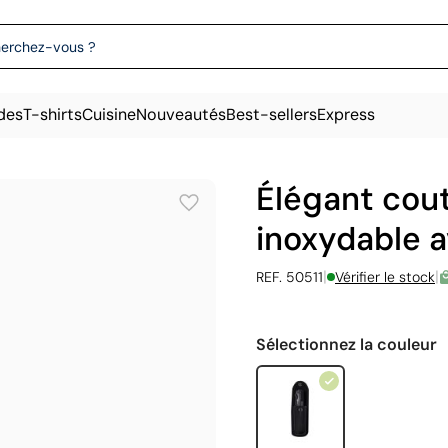
des
T-shirts
Cuisine
Nouveautés
Best-sellers
Express
Élégant cout
inoxydable a
|
|
REF. 50511
Vérifier le stock
Sélectionnez la couleur