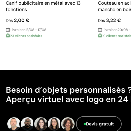
Canif publicitaire en métal avec 13
Couteau en aci
fonctions
manche en boi
2,00 €
3,22 €
Dès
Dès
Livraison
13/08 - 17/08
Livraison
20/08 -
23 clients satisfaits
19 clients satisfai
Besoin d’objets personnalisés 
Aperçu virtuel avec logo en 24 
Devis gratuit