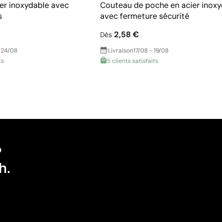
er inoxydable avec
Couteau de poche en acier inoxy
s
avec fermeture sécurité
2,58 €
Dès
 24/08
Livraison
17/08 - 19/08
ts
5 clients satisfaits
?
h.