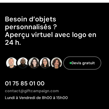
Pays d’origine - Points: 2 / 10
Avantages
Fabriqué en Chine, avec une distance de
Possibilité d’impression avec couleurs Pantone®
transport plus importante par rapport à l'Europe.
exactes
Besoin d’objets
Permet l’impression sur surfaces incurvées et
Données avancées - Points: 0 / 5
personnalisés ?
irrégulières
Le fournisseur ne dispose pas de cette
Aperçu virtuel avec logo en
Bonne définition des textes et logos
information.
Prix compétitifs pour les grandes quantités
24 h.
Limites
Zone d’impression relativement réduite
Devis gratuit
Nombre de couleurs limité, surtout pour les designs
multicolores
Non adaptée à l’impression de photographies ou de
01 75 85 01 00
dégradés
contact@giftcampaign.com
Lundi à Vendredi de 8h00 à 15h00