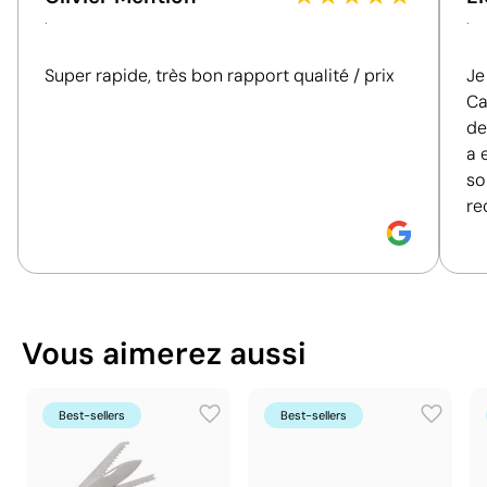
26.4 x 21 x 12.5 cm
Dimensions de la boîte
.
.
de connaître et de comparer l'impact de nos
extérieure
produits. Nous évaluons de manière claire et
0.007 m³
Volume de la boîte
Super rapide, très bon rapport qualité / prix
Je
objective des critères essentiels, tels que les
extérieure
Ca
matériaux, l'origine, l'emballage et les certifications,
12.5 kg
Poids de la boîte extérieure
de
afin de vous aider à prendre des décisions d'achat
150 unités
Quantité par boîte
a 
plus conscientes et responsables.
so
re
Découvrez comment nous calculons notre indice de
durabilité.
Position:
manche en cier gaucher
Position:
b
Size:
10x35 mm
Size:
8x20
Ce qui rend ce produit durable
Tampographie:
maximum 4 couleurs
Tampograp
Vous aimerez aussi
Matériau - Points: 24 / 40
Dispose de composants hautement recyclables
au sein des systèmes de recyclage existants.
Best-sellers
Best-sellers
Certification du fournisseur - Points: 8 / 15