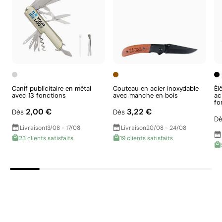
Fournisseur lié à une usine auditée selon une
norme reconnue, garantissant la vérification des
conditions de travail.
Fournisseur récompensé par la médaille
EcoVadis Bronze, se situant parmi les 35 % des
meilleures entreprises en matière de
performance ESG.
Canif publicitaire en métal
Couteau en acier inoxydable
Él
avec 13 fonctions
avec manche en bois
ac
Impression de petits détails sur des surfaces
fo
2,00 €
3,22 €
Aspects à améliorer
Dès
Dès
incurvées
Dè
Livraison
13/08 - 17/08
Livraison
20/08 - 24/08
La tampographie transfère l’encre d’une plaque gravée
23 clients satisfaits
19 clients satisfaits
Certification du produit - Points: 0 / 20
à l’aide d’un tampon en silicone souple qui s’adapte
Ne dispose pas de certifications de durabilité
aux formes incurvées ou irrégulières. Elle est conçue
vérifiables.
pour imprimer des logos et des petits textes sur des
stylos, des porte-clés, des gadgets et des objets de
Emballage - Points: 0 / 10
petite taille où d’autres techniques ne peuvent pas
Emballage sans caractéristiques considérées
être utilisées.
comme durables.