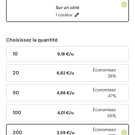
Sur un côté
1 couleur
Choisissez la quantité
10
9,16 €/u
Économisez
20
6,82 €/u
26%
Économisez
50
4,88 €/u
47%
Économisez
100
4,01 €/u
56%
Économisez
200
3,59 €/u