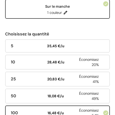
Sur le manche
1 couleur
Choisissez la quantité
5
35,45 €/u
Économisez
10
28,48 €/u
20%
Économisez
25
20,83 €/u
41%
Économisez
50
18,08 €/u
49%
Économisez
100
16,48 €/u