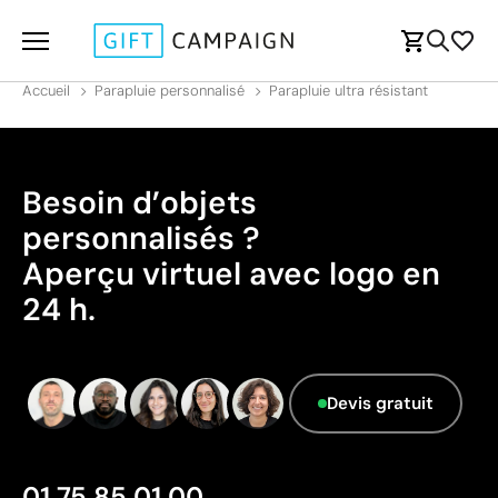
Accueil
Parapluie personnalisé
Parapluie ultra résistant
Besoin d’objets
personnalisés ?
Aperçu virtuel avec logo en
24 h.
Devis gratuit
01 75 85 01 00