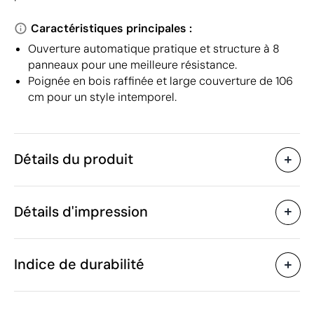
Caractéristiques principales :
Ouverture automatique pratique et structure à 8
panneaux pour une meilleure résistance.
Poignée en bois raffinée et large couverture de 106
cm pour un style intemporel.
Détails du produit
Caractéristiques
Détails d'impression
50892
Code du produit
10 unités
Quantité minimum
1 unité
Goutte de résine
Sérigraphie
Tr
Vente par multiples de
Indice de durabilité
83 x 105 cm
Taille
330 g
Poids
Pongee 190T RPET, Bois
Matière