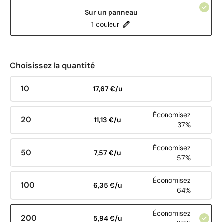
Sur un panneau
1 couleur
Choisissez la quantité
10
17,67 €/u
Économisez
20
11,13 €/u
37%
Économisez
50
7,57 €/u
57%
Économisez
100
6,35 €/u
64%
Économisez
200
5,94 €/u