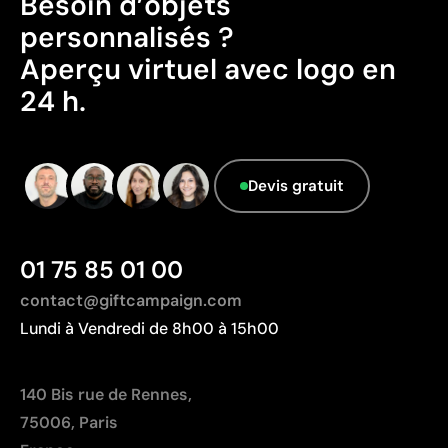
Besoin d’objets
Possibilité d’impression des couleurs Pantone®
personnalisés ?
exactes
Aperçu virtuel avec logo en
Couleurs plates intenses avec bonne opacité
Résistance supérieure à un transfert digital
24 h.
Idéal pour vêtements nécessitant des lavages
fréquents
Devis gratuit
Limites
Nombre de couleurs limité
Non adapté pour des designs photographiques ou
01 75 85 01 00
des dégradés
contact@giftcampaign.com
Lundi à Vendredi de 8h00 à 15h00
140 Bis rue de Rennes,
75006, Paris