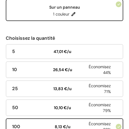
Sur un panneau
1 couleur
Choisissez la quantité
5
47,01 €/u
Économisez
10
26,54 €/u
44%
Économisez
25
13,83 €/u
71%
Économisez
50
10,10 €/u
79%
Économisez
100
8,13 €/u