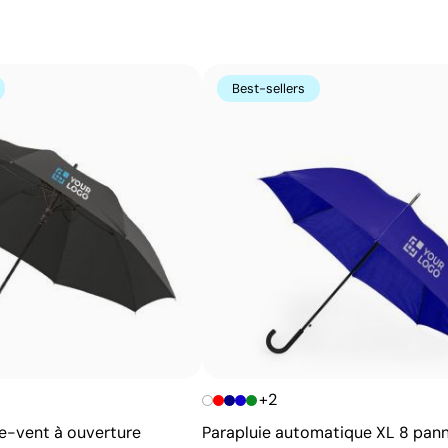
Couleurs unies intenses avec une définition max
Le transfert sérigraphique combine la qualité de la sérig
imprimé par sérigraphie sur un papier spécial, puis transf
Best-sellers
couleurs unies intenses et très résistantes, même sur le
imprimés directement.
Avantages
Possibilité d’impression des couleurs Pantone®
exactes
Couleurs plates intenses avec bonne opacité
Résistance supérieure à un transfert digital
Idéal pour vêtements nécessitant des lavages
fréquents
+2
e-vent à ouverture
Parapluie automatique XL 8 pan