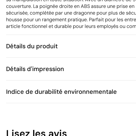
couverture. La poignée droite en ABS assure une prise en
sécurisée, complétée par une dragonne pour plus de sécurit
housse pour un rangement pratique. Parfait pour les entr
article fonctionnel et durable pour leurs employés ou co
Détails du produit
Caractéristiques
Détails d'impression
54585
Code du produit
5
Quantité minimum
ø98.5 x 28.5 
Transfert sérigraphique
Transfert numé
Taille
Indice de durabilité environnementale
353 g
Poids
Pongee polye
Matière
Chine
Pays de fabrication
Zones d'impression disponibles
6601 91 00
Code Intrastat
17
Octobre 202
Dans notre collection depuis
Lisez les avis
Pays-Bas
Pays d'envoi