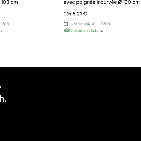
 103 cm
avec poignée incurvée Ø 130 cm
5,21 €
Dès
18/08
Livraison
24/08 - 26/08
ts
50 clients satisfaits
?
h.