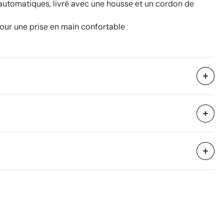
automatiques, livré avec une housse et un cordon de
our une prise en main confortable
12
31.5 x 30 x 33 cm
eure
0.031 m³
é
14 kg
36
Aspects à améliorer
Matériau - Points: 0 / 40