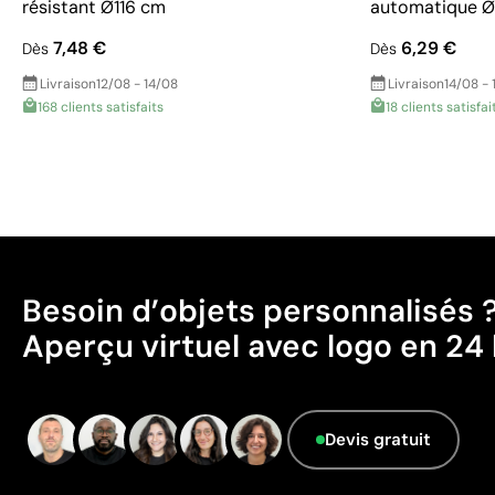
résistant Ø116 cm
automatique Ø
7,48 €
6,29 €
Dès
Dès
Livraison
12/08 - 14/08
Livraison
14/08 - 
168 clients satisfaits
18 clients satisfai
Besoin d’objets personnalisés 
Aperçu virtuel avec logo en 24 
Devis gratuit