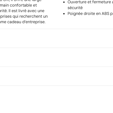
Ouverture et fermeture 
 main confortable et
sécurité
é. Il est livré avec une
Poignée droite en ABS p
eprises qui recherchent un
mme cadeau d’entreprise.
Emballage
Emballage intermédiaire
Dimensions de la boîte extéri
x 5 x 57 cm
rique en couleur
Transfert réfléchissant argent
Volume de la boîte extérieure
Poids de la boîte extérieure
ster 190T
Quantité par boîte
Ce qui rend ce produit durable
5
Certification du fournisseur - Points: 15 / 15