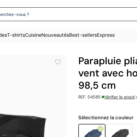
des
T-shirts
Cuisine
Nouveautés
Best-sellers
Express
Parapluie pli
vent avec ho
98,5 cm
|
|
REF. 54585
Vérifier le stock
Sélectionnez la couleur