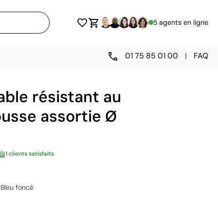
5 agents en ligne
01 75 85 01 00
|
FAQ
able résistant au
usse assortie Ø
1 clients satisfaits
Bleu foncé