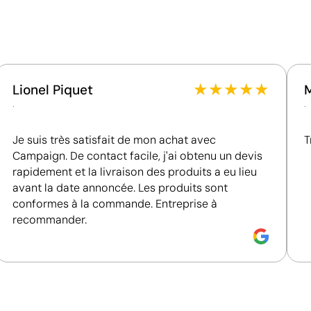
Fournisseur récompensé par la médaille EcoVadis
Platinum, figurant parmi le 1 % des entreprises les
mieux classées en matière de performance ESG.
★
★
★
★
★
Lionel Piquet
.
.
Je suis très satisfait de mon achat avec
T
Campaign. De contact facile, j'ai obtenu un devis
rapidement et la livraison des produits a eu lieu
avant la date annoncée. Les produits sont
Position:
panneau 2
P
conformes à la commande. Entreprise à
recommander.
Size:
200 x 130 mm
S
hique:
maximum 5
Transfert sérigraphique:
maximum 5
T
couleurs
c