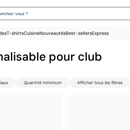
des
T-shirts
Cuisine
Nouveautés
Best-sellers
Express
alisable pour club
iaux
Quantité minimum
Afficher tous les filtres