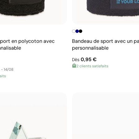
sport en polycoton avec
Bandeau de sport avec un p
nalisable
personnalisable
0,95 €
Dès
2 clients satisfaits
 - 14/08
aits