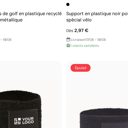
s de golf en plastique recyclé
Support en plastique noir p
métallique
spécial vélo
2,97 €
Dès
 - 19/08
Livraison
17/08 - 19/08
1 clients satisfaits
Épuisé