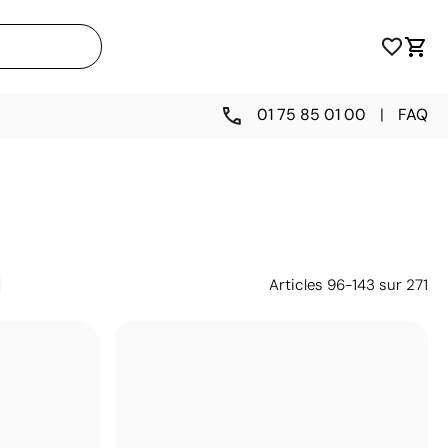
01 75 85 01 00
|
FAQ
Articles
96
-
143
sur
271