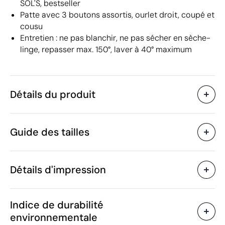
SOL'S, bestseller
Patte avec 3 boutons assortis, ourlet droit, coupé et
cousu
Entretien : ne pas blanchir, ne pas sécher en sèche-
linge, repasser max. 150°, laver à 40° maximum
Détails du produit
Caractéristiques
Guide des tailles
39000
Code du produit
5 unités
Quantité minimum
203 g
Poids
Détails d'impression
Coton organique
Matière
Bangladesh
Pays de fabrication
Sérigraphie textile
Transfert sérigraphiq
SOL'S
Marque
Indice de durabilité
6105 10 00
Code Intrastat
environnementale