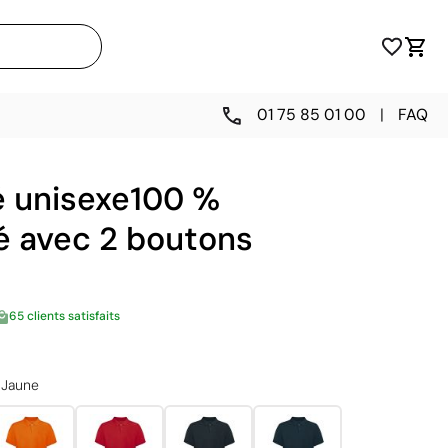
01 75 85 01 00
|
FAQ
é unisexe100 %
é avec 2 boutons
65 clients satisfaits
Jaune