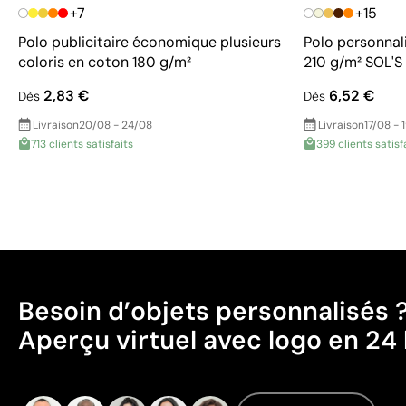
+7
+15
Polo publicitaire économique plusieurs
Polo personnal
coloris en coton 180 g/m²
210 g/m² SOL'S
2,83 €
6,52 €
Dès
Dès
Livraison
20/08 - 24/08
Livraison
17/08 - 
713 clients satisfaits
399 clients satisf
Besoin d’objets personnalisés 
Aperçu virtuel avec logo en 24 