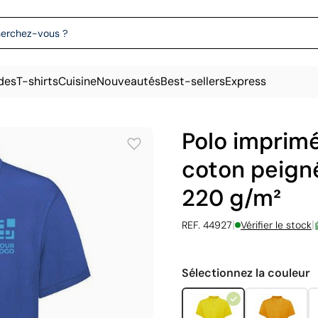
des
T-shirts
Cuisine
Nouveautés
Best-sellers
Express
Polo imprim
coton peign
220 g/m²
|
|
REF. 44927
Vérifier le stock
Sélectionnez la couleur