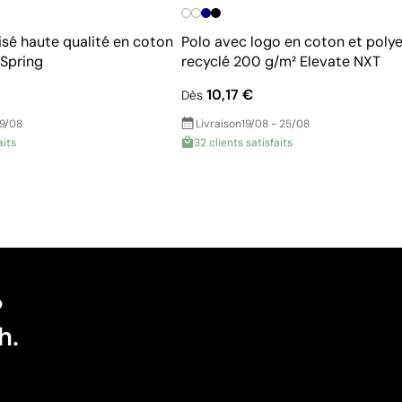
isé haute qualité en coton
Polo avec logo en coton et polye
 Spring
recyclé 200 g/m² Elevate NXT
10,17 €
Dès
19/08
Livraison
19/08 - 25/08
aits
32 clients satisfaits
?
h.