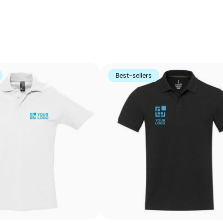
Couleurs unies intenses avec un excellent rappor
La sérigraphie est une technique d’impression où l’encre
zones non imprimées. Elle est parfaite pour les logos c
s’avère très économique en grandes quantités sur des s
Best-sellers
t-shirts.
Avantages
Possibilité d’impression avec couleurs Pantone®
exactes
Excellent rapport qualité-prix pour les grandes
séries
Idéale pour logos simples sans détails fins