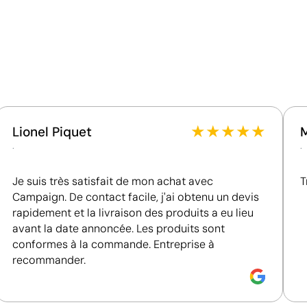
Matériau - Points: 32 / 40
Utilise des ressources renouvelables d'origine
naturelle.
Certification du fournisseur - Points: 8 / 15
Fournisseur lié à une usine auditée selon une norme
reconnue, garantissant la vérification des
★
★
★
★
★
Lionel Piquet
conditions de travail.
.
.
Fournisseur récompensé par la médaille EcoVadis
Bronze, se situant parmi les 35 % des meilleures
Je suis très satisfait de mon achat avec
T
entreprises en matière de performance ESG.
Campaign. De contact facile, j'ai obtenu un devis
Fournisseur certifié ISO 14001, attestant d'un
rapidement et la livraison des produits a eu lieu
système de gestion environnementale structuré.
avant la date annoncée. Les produits sont
é
Position:
zone 3
P
conformes à la commande. Entreprise à
recommander.
Size:
80 x 50 mm
S
m 6 couleurs
Sérigraphie:
maximum 6 couleurs
S