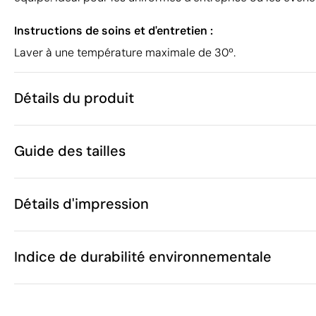
Instructions de soins et d'entretien :
Laver à une température maximale de 30º.
Détails du produit
Caractéristiques
Guide des tailles
44927
Code du produit
15 unités
Quantité minimum
220 g
Poids
Détails d'impression
Ces mesures peuvent varier
100% Coton r
Matière
Bangladesh
Pays de fabrication
Sérigraphie
Transfert sérigraphique
6105 10 00
Code Intrastat
Indice de durabilité environnementale
A
(cm)
Unisexe
Genre
B
(cm)
220 g/m²
Grammage
Avril 2024
Dans notre collection depuis