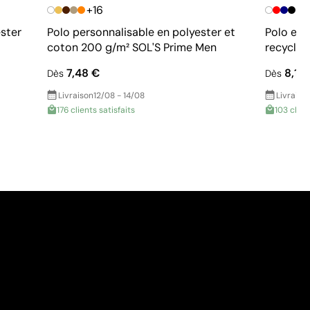
+16
ster
Polo personnalisable en polyester et
Polo en 
coton 200 g/m² SOL'S Prime Men
recyclé 
7,48 €
8,10
Dès
Dès
Livraison
12/08 - 14/08
Livraiso
176 clients satisfaits
103 clien