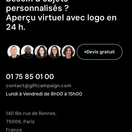
Ne dispose pas de certifications de durabilité
personnalisés ?
vérifiables.
Aperçu virtuel avec logo en
Pays d’origine - Points: 2 / 10
24 h.
Fabriqué en Bangladesh, avec une distance de
transport plus importante par rapport à l'Europe.
Données avancées - Points: 0 / 5
Le fournisseur ne dispose pas de cette
Devis gratuit
information.
01 75 85 01 00
contact@giftcampaign.com
Lundi à Vendredi de 8h00 à 15h00
140 Bis rue de Rennes,
75006, Paris
France