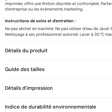
imprimée, offre une finition discrète et confortable. Parfa
d’entreprise ou les événements marketing.
Instructions de soins et d'entretien :
Ne pas sécher en machine. Ne pas utiliser d’eau de Javel. 
Nettoyage à sec professionnel autorisé. Laver à 30 °C max
Détails du produit
Caractéristiques
Guide des tailles
54235
Code du produit
5 unités
Quantité minimum
160 g
Poids
Détails d'impression
Ces mesures peuvent varier
Jersey simple
Matière
Bangladesh
Pays de fabrication
Sérigraphie
Broderie
Transfert 
Elevate Life
Marque
Indice de durabilité environnementale
A
(cm)
6109 10 00
Code Intrastat