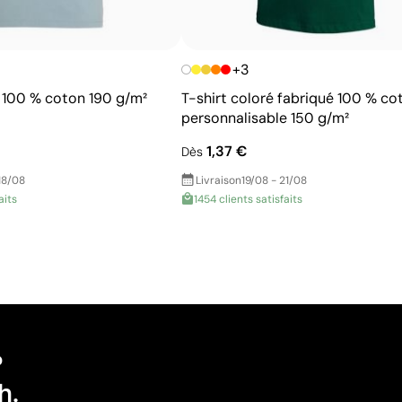
+3
e 100 % coton 190 g/m²
T-shirt coloré fabriqué 100 % co
personnalisable 150 g/m²
1,37 €
Dès
18/08
Livraison
19/08 - 21/08
aits
1454 clients satisfaits
?
h.