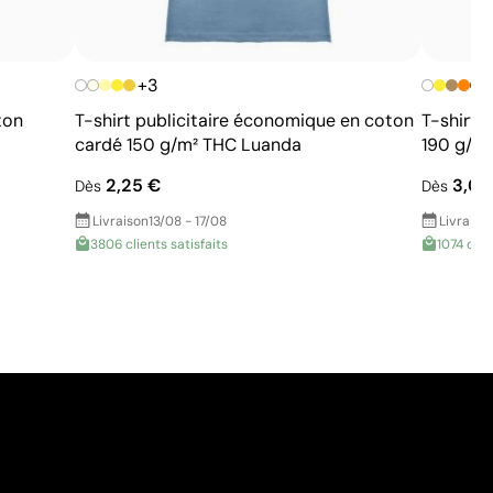
+3
ton
T-shirt publicitaire économique en coton
T-shirt 
cardé 150 g/m² THC Luanda
190 g/m
2,25 €
3,00
Dès
Dès
Livraison
13/08 - 17/08
Livraiso
3806 clients satisfaits
1074 clie