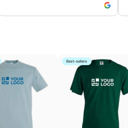
m 5 couleurs
Sérigraphie:
maximum 5 couleurs
S
Données avancées - Points: 2 / 5
Le fournisseur fournit explicitement les données
relatives aux émissions du produit.
Couleurs unies intenses avec un excellent rappor
La sérigraphie est une technique d’impression où l’encre
zones non imprimées. Elle est parfaite pour les logos c
s’avère très économique en grandes quantités sur des s
Best-sellers
t-shirts.
Avantages
Possibilité d’impression avec couleurs Pantone®
exactes
Excellent rapport qualité-prix pour les grandes
séries
Idéale pour logos simples sans détails fins