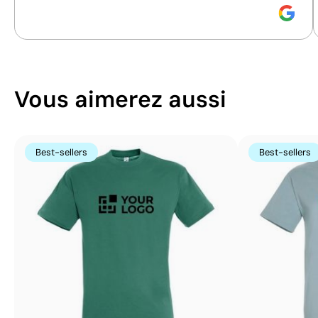
Sérigraphie:
maximum 5 couleurs
Sérigraphie:
maximu
Vous aimerez aussi
Best-sellers
Best-sellers