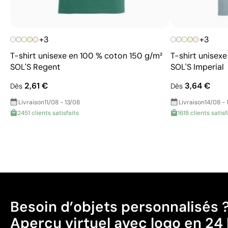
+3
+3
T-shirt unisexe en 100 % coton 150 g/m²
T-shirt unisex
SOL'S Regent
SOL'S Imperial
2,61 €
3,64 €
Dès
Dès
Livraison
11/08 - 13/08
Livraison
14/08 - 
2451 clients satisfaits
1618 clients satisf
Besoin d’objets personnalisés 
Aperçu virtuel avec logo en 24 