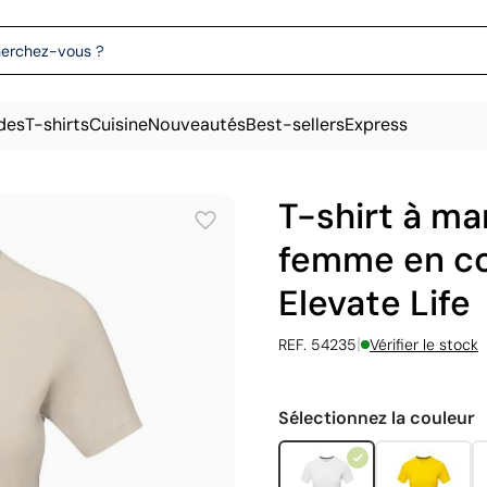
des
T-shirts
Cuisine
Nouveautés
Best-sellers
Express
T-shirt à m
femme en co
Elevate Life
|
REF. 54235
Vérifier le stock
Sélectionnez la couleur