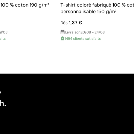
e 100 % coton 190 g/m²
T-shirt coloré fabriqué 100 % co
personnalisable 150 g/m²
1,37 €
Dès
19/08
Livraison
20/08 - 24/08
aits
1454 clients satisfaits
?
h.