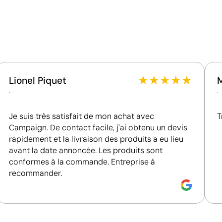
49.0
52.0
55.0
58
Matériau - Points: 32 / 40
Utilise des ressources renouvelables d'origine
naturelle.
Certification du fournisseur - Points: 8 / 15
Fournisseur lié à une usine auditée selon une norme
reconnue, garantissant la vérification des
★
★
★
★
★
Lionel Piquet
eprise
conditions de travail.
.
.
Fournisseur certifié ISO 14001, attestant d'un
système de gestion environnementale structuré.
Je suis très satisfait de mon achat avec
T
Fournisseur certifié ISO 45001, attestant d'un
Campaign. De contact facile, j'ai obtenu un devis
système de management de la santé et de la
rapidement et la livraison des produits a eu lieu
sécurité au travail.
avant la date annoncée. Les produits sont
conformes à la commande. Entreprise à
recommander.