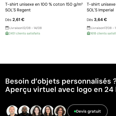
T-shirt unisexe en 100 % coton 150 g/m²
T-shirt unisex
SOL'S Regent
SOL'S Imperial
2,61 €
3,64 €
Dès
Dès
Livraison
12/08 - 14/08
Livraison
17/08 - 
2451 clients satisfaits
1618 clients satisf
Besoin d’objets personnalisés 
Aperçu virtuel avec logo en 24 
Devis gratuit