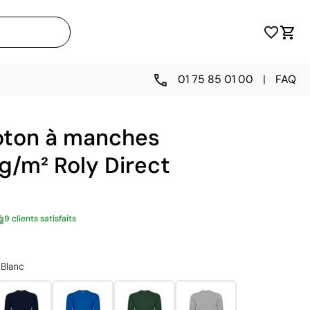
01 75 85 01 00
|
FAQ
coton à manches
g/m² Roly Direct
9 clients satisfaits
Blanc