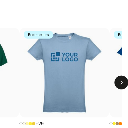
Best-sellers
Best-
+29
+