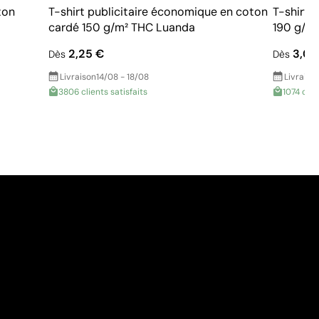
ton
T-shirt publicitaire économique en coton
T-shirt 
cardé 150 g/m² THC Luanda
190 g/m
2,25 €
3,00
Dès
Dès
Livraison
14/08 - 18/08
Livraiso
3806 clients satisfaits
1074 clie