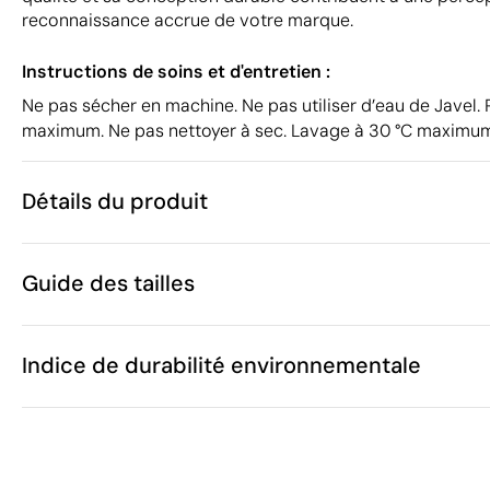
reconnaissance accrue de votre marque.
Instructions de soins et d'entretien :
Ne pas sécher en machine. Ne pas utiliser d’eau de Javel.
maximum. Ne pas nettoyer à sec. Lavage à 30 °C maximu
Détails du produit
Caractéristiques
Guide des tailles
51788
Code du produit
10
Quantité minimum
276 g
Poids
Indice de durabilité environnementale
Ces mesures peuvent varier
Coton
Matière
Bangladesh
Pays de fabrication
XS
Roly
Marque
A
(cm)
68.
6109 10 00
Code Intrastat