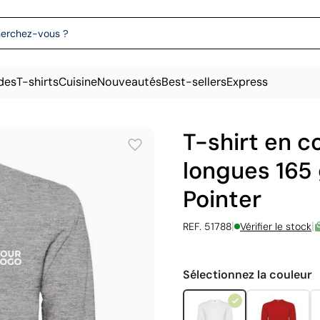
des
T-shirts
Cuisine
Nouveautés
Best-sellers
Express
T-shirt en 
longues 165 
Pointer
|
|
REF. 51788
Vérifier le stock
Sélectionnez la couleur