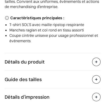
tailles. Convient aux uniformes, événements et actions
de merchandising d'entreprise.
Caractéristiques principales :
T-shirt SOL'S avec maille ripstop respirante
Manches raglan et col rond en tissu assorti
Coupe cintrée unisexe pour usage professionnel et
événements
Détails du produit
Caractéristiques
Guide des tailles
55361
Code du produit
10 unités
Quantité minimum
118 g
Poids
Détails d'impression
Polyester recyclé
Matière
Bangladesh