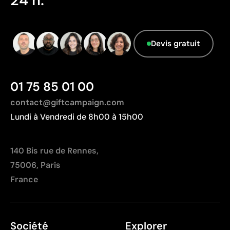
24 h.
respectées
Prix économiques pour productions moyennes et
grandes
Devis gratuit
Pour la personnalisation de vêtements
promotionnels
01 75 85 01 00
Limites
contact@giftcampaign.com
Limitée à des designs simples et peu colorés
Non adaptée à l’impression de photographies ou de
Lundi à Vendredi de 8h00 à 15h00
dégradés
Moins indiquée pour les textiles techniques si la
140 Bis rue de Rennes,
respirabilité est requise
75006, Paris
France
Société
Explorer