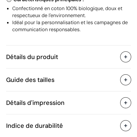
Confectionné en coton 100% biologique, doux et
respectueux de l'environnement.
Idéal pour la personnalisation et les campagnes de
communication responsables.
Détails du produit
Caractéristiques
Guide des tailles
38982
Code du produit
10 unités
Quantité minimum
106 g
Poids
Détails d'impression
Coton organique
Matière
Bangladesh
Pays de fabrication
Sérigraphie textile
Transfert sérigraphiq
SOL'S
Marque
Indice de durabilité
6109 10 00
Code Intrastat