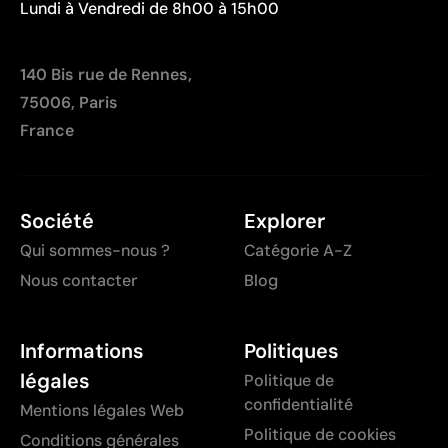
Lundi à Vendredi de 8h00 à 15h00
complexes
Chaque couleur entraîne un coût supplémentaire lié
à la préparation
140 Bis rue de Rennes,
Peu optimale pour les petites quantités
75006, Paris
France
Société
Explorer
Qui sommes-nous ?
Catégorie A-Z
Nous contacter
Blog
Informations
Politiques
légales
Politique de
confidentialité
Mentions légales Web
Politique de cookies
Conditions générales