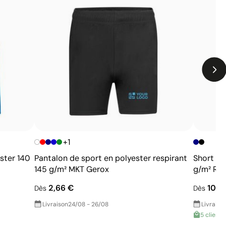
+1
ster 140
Pantalon de sport en polyester respirant
Short de
145 g/m² MKT Gerox
g/m² Rol
2,66 €
10,6
Dès
Dès
Livraison
24/08 - 26/08
Livraiso
5 clients