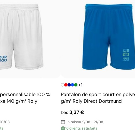
+1
 personnalisable 100 %
Pantalon de sport court en polye
exe 140 g/m² Roly
g/m² Roly Direct Dortmund
3,37 €
Dès
 20/08
Livraison
19/08 - 21/08
its
16 clients satisfaits