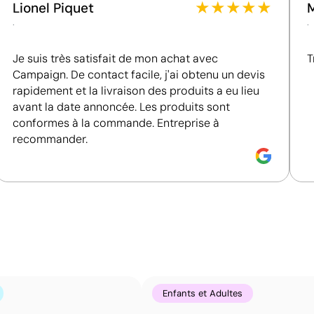
★
★
★
★
★
Lionel Piquet
 publicitaires
conditions de travail.
.
.
Fournisseur certifié ISO 14001, attestant d'un
système de gestion environnementale structuré.
Je suis très satisfait de mon achat avec
T
Fournisseur certifié ISO 45001, attestant d'un
Campaign. De contact facile, j'ai obtenu un devis
système de management de la santé et de la
rapidement et la livraison des produits a eu lieu
sécurité au travail.
avant la date annoncée. Les produits sont
conformes à la commande. Entreprise à
recommander.
Enfants et Adultes