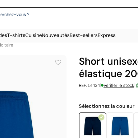
des
T-shirts
Cuisine
Nouveautés
Best-sellers
Express
citaire
Short unisex
élastique 20
|
|
REF. 51434
Vérifier le stock
Sélectionnez la couleur