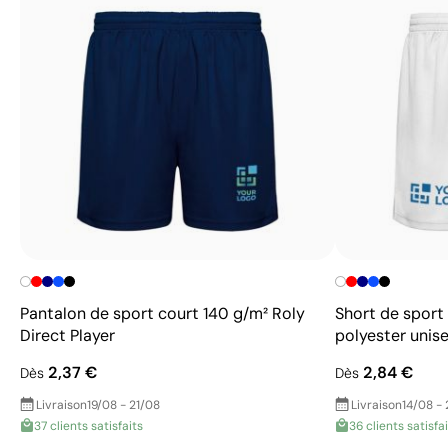
Pantalon de sport court 140 g/m² Roly
Short de sport
Direct Player
polyester unis
2,37 €
2,84 €
Dès
Dès
Livraison
19/08 - 21/08
Livraison
14/08 -
37 clients satisfaits
36 clients satisfa