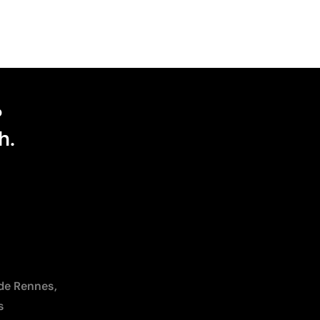
?
h.
 de Rennes,
s