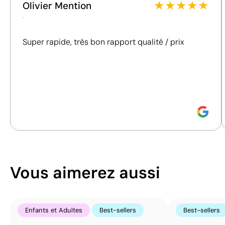
★
★
★
★
★
Olivier Mention
Vêtements de sport personnalisés
Shorts de sport
critères essentiels, tels que les matériaux, l'origine,
.
l'emballage et les certifications, afin de vous aider à
prendre des décisions d'achat plus conscientes et
Super rapide, très bon rapport qualité / prix
responsables.
Découvrez comment nous calculons notre indice de
durabilité.
Vous aimerez aussi
Enfants et Adultes
Best-sellers
Best-sellers