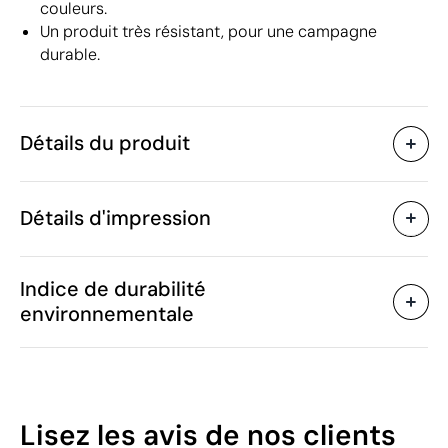
couleurs.
Un produit très résistant, pour une campagne
durable.
Détails du produit
Caractéristiques
Détails d'impression
42577
Code du produit
20 unités
Quantité minimum
ø7 x 26.5 cm
Impression numérique en couleur
Sérigr
Taille
Indice de durabilité
280 g
Poids
environnementale
Acier inoxydable
Matière
550 ml
Capacité
Zones d'impression disponibles
Chine
Pays de fabrication
9617 00 00
Code Intrastat
34
Lisez les avis
de nos clients
Février 2023
Dans notre collection