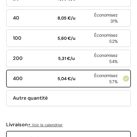
Économisez
40
8,05 €/u
31%
Économisez
100
5,60 €/u
52%
Économisez
200
5,31 €/u
54%
Économisez
400
5,04 €/u
57%
Autre quantité
+
Livraison
Voir le calendrier