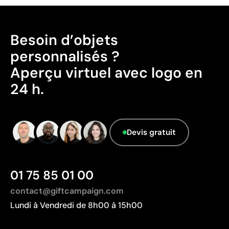
Pays d’origine - Points: 2 / 10
Fabriqué en Chine, avec une distance de
transport plus importante par rapport à l'Europe.
Besoin d’objets
Données avancées - Points: 0 / 5
personnalisés ?
Le fournisseur ne dispose pas de cette
Aperçu virtuel avec logo en
information.
24 h.
Devis gratuit
01 75 85 01 00
contact@giftcampaign.com
Lundi à Vendredi de 8h00 à 15h00