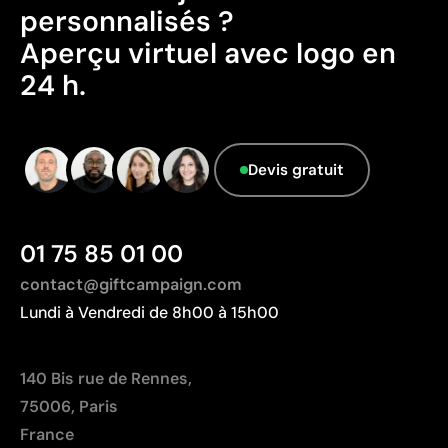
personnalisés ?
Pays d’origine - Points: 2 / 10
Aperçu virtuel avec logo en
Fabriqué en Chine, avec une distance de
24 h.
transport plus importante par rapport à l'Europe.
Données avancées - Points: 0 / 5
Le fournisseur ne dispose pas de cette
information.
Devis gratuit
01 75 85 01 00
contact@giftcampaign.com
Lundi à Vendredi de 8h00 à 15h00
140 Bis rue de Rennes,
75006, Paris
France