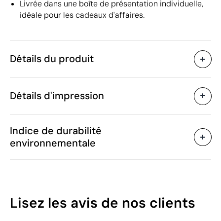
Livrée dans une boîte de présentation individuelle,
idéale pour les cadeaux d'affaires.
Détails du produit
Caractéristiques
Détails d'impression
48958
Code du produit
10 unités
Quantité minimum
1 unité
Gravure laser
Sérigraphie
Gravu
Vente par multiples de
Indice de durabilité
ø7 x 21 cm
Taille
environnementale
245 g
Poids
Acier inoxydable recyclé
Matière
Zones d'impression disponibles
400 ml
Capacité
Oui
Anti-goutte
55
Lisez les avis
de nos clients
Chine
Pays de fabrication
/100
9617 00 00
Code Intrastat