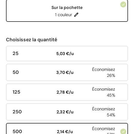
Sur la pochette
1 couleur
Choisissez la quantité
25
5,03 €/u
Économisez
50
3,70 €/u
26%
Économisez
125
2,78 €/u
45%
Économisez
250
2,32 €/u
54%
Économisez
500
2,14 €/u