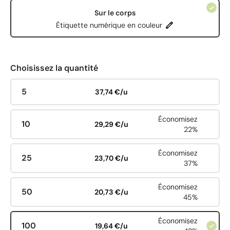
Sur le corps
Étiquette numérique en couleur
Choisissez la quantité
5
37,74 €/u
Économisez
10
29,29 €/u
22%
Économisez
25
23,70 €/u
37%
Économisez
50
20,73 €/u
45%
Économisez
100
19,64 €/u