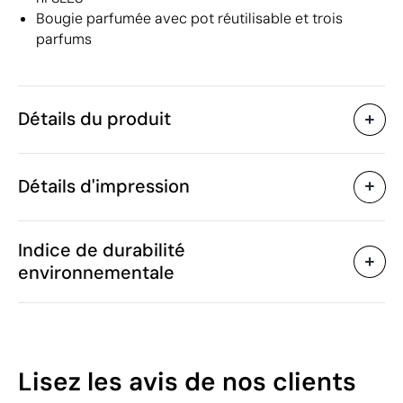
Bougie parfumée avec pot réutilisable et trois
parfums
Détails du produit
Caractéristiques
Détails d'impression
55616
Code du produit
5 unités
Quantité minimum
15 x 19 cm
Gravure laser
Étiquette numérique en c
Taille
Indice de durabilité
903 g
Poids
environnementale
Verre
Matière
250 ml
Capacité
Zones d'impression disponibles
Pays-Bas
Pays de fabrication
WELLmark
Marque
59
Lisez les avis
de nos clients
3401 30 00
Code Intrastat
/100