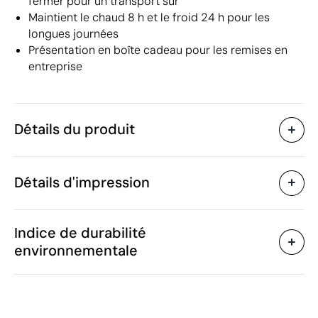
fermer pour un transport sûr
Maintient le chaud 8 h et le froid 24 h pour les
longues journées
Présentation en boîte cadeau pour les remises en
entreprise
Détails du produit
Caractéristiques
Détails d'impression
56312
Code du produit
5 unités
Quantité minimum
ø7.4 x 7.4 x 7.4 x 27 cm
Gravure laser
Impression numérique
Taille
Indice de durabilité
310 g
Poids
environnementale
Acier inoxydable
Matière
500 ml
Capacité
Zones d'impression disponibles
Oui
Anti-goutte
Chine