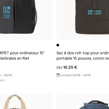
RPET pour ordinateur 15''
Sac à dos roll-top pour ordi
atérales en filet
portable 15 pouces, coton re
10,25 €
Dès
 - 26/08
Livraison
12/08 - 14/08
aits