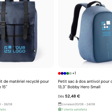
+1
it de matériel recyclé pour
Petit sac à dos antivol pour 
 15''
13,3'' Bobby Hero Small
52,48 €
Dès
 - 26/08
Livraison
20/08 - 24/08
faits
7 clients satisfaits