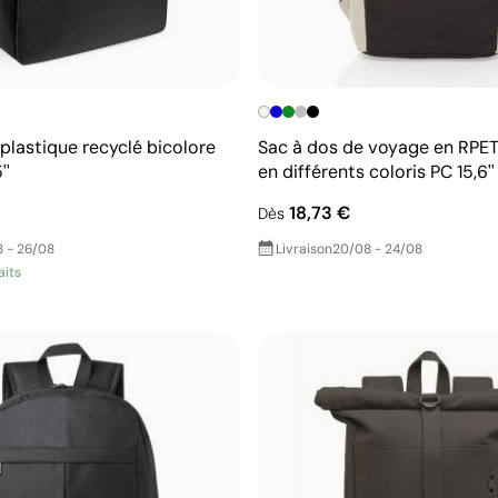
plastique recyclé bicolore
Sac à dos de voyage en RPET
''
en différents coloris PC 15,6''
18,73 €
Dès
 - 26/08
Livraison
20/08 - 24/08
aits