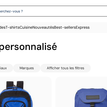
des
T-shirts
Cuisine
Nouveautés
Best-sellers
Express
 personnalisé
iaux
Marques
Afficher tous les filtres