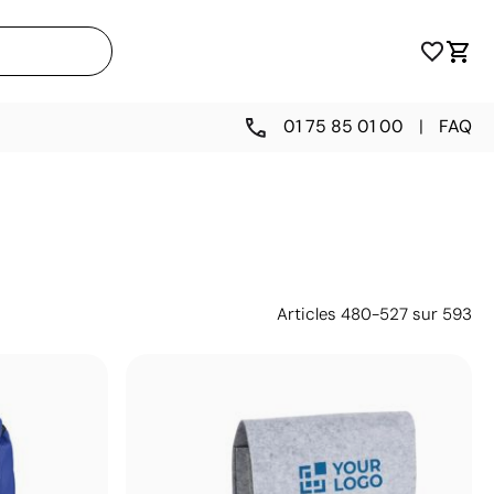
01 75 85 01 00
|
FAQ
Articles
480
-
527
sur
593