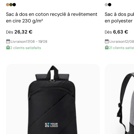
Sac à dos en coton recyclé à revêtement
Sac à dos pub
en cire 230 g/m²
en polyeste
26,32 €
6,63 €
Dès
Dès
Livraison
17/08 - 19/08
Livraison
12/08
2 clients satisfaits
21 clients satis