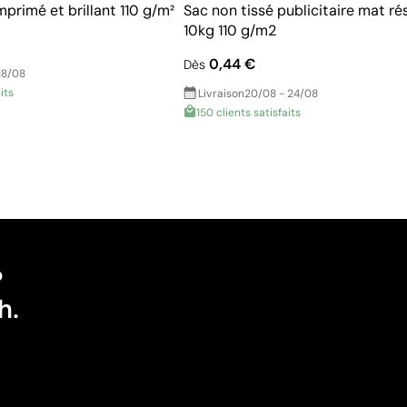
mprimé et brillant 110 g/m²
Sac non tissé publicitaire mat ré
10kg 110 g/m2
0,44 €
Dès
18/08
its
Livraison
20/08 - 24/08
150 clients satisfaits
?
h.