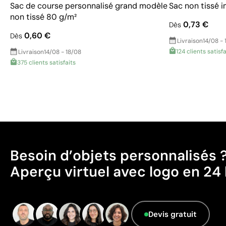
Sac de course personnalisé grand modèle
Sac non tissé i
non tissé 80 g/m²
0,73 €
Dès
0,60 €
Dès
Livraison
14/08 - 
124 clients satisfa
Livraison
14/08 - 18/08
375 clients satisfaits
Besoin d’objets personnalisés 
Aperçu virtuel avec logo en 24 
Devis gratuit