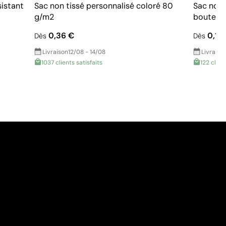
sistant
Sac non tissé personnalisé coloré 80
Sac non 
g/m2
bouteille
0,36 €
0,11 
Dès
Dès
Livraison
12/08 - 14/08
Livraiso
1037 clients satisfaits
122 clien