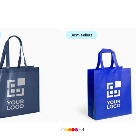
zones non imprimées. Elle est parfaite pour les logos c
s’avère très économique en grandes quantités sur des s
t-shirts.
Avantages
Best-sellers
Possibilité d’impression avec couleurs Pantone®
exactes
Excellent rapport qualité-prix pour les grandes
séries
Idéale pour logos simples sans détails fins
+3