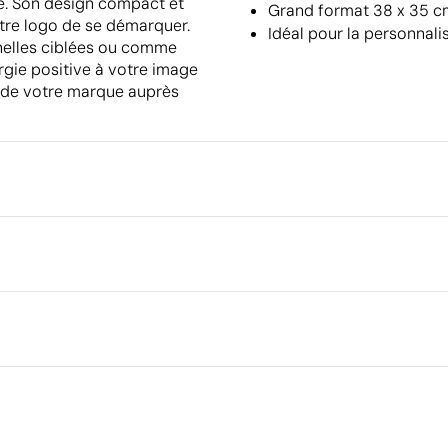
. Son design compact et
Grand format 38 x 35 cm,
votre logo de se démarquer.
Idéal pour la personnali
nelles ciblées ou comme
rgie positive à votre image
e de votre marque auprès
Emballage
Type d'emballage individuel
Quantité minimale pour l'envo
palettes
Emballage intermédiaire
Dimensions de la boîte extéri
Volume de la boîte extérieure
Ce qui rend ce produit durable
Poids de la boîte extérieure
21
Quantité par boîte