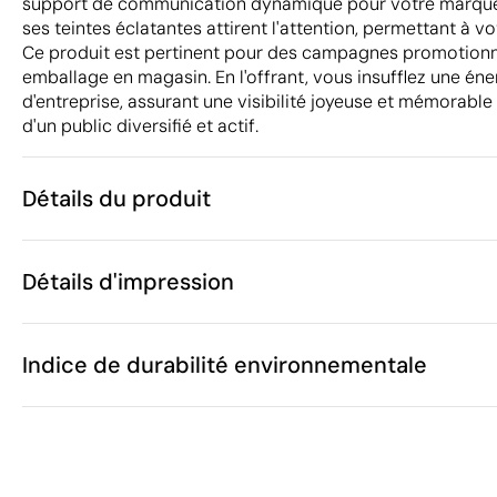
support de communication dynamique pour votre marque
ses teintes éclatantes attirent l'attention, permettant à 
Ce produit est pertinent pour des campagnes promotion
emballage en magasin. En l'offrant, vous insufflez une éne
d'entreprise, assurant une visibilité joyeuse et mémorabl
d'un public diversifié et actif.
Détails du produit
Caractéristiques
Détails d'impression
39744
Code du produit
465 unités
Quantité minimum
38 x 35 cm
Sérigraphie
Taille
Indice de durabilité environnementale
25 g
Poids
Non-tissé
Matière
Chine
Pays de fabrication
Zones d'impression disponibles
4202 22 90
Code Intrastat
Novembre 20
Dans notre collection depuis