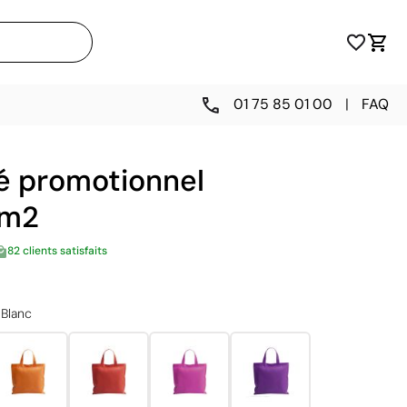
01 75 85 01 00
|
FAQ
sé promotionnel
/m2
82 clients satisfaits
Blanc