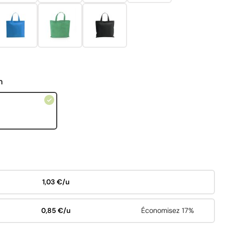
n
1,03 €/u
0,85 €/u
Économisez 17%