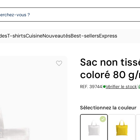
des
T-shirts
Cuisine
Nouveautés
Best-sellers
Express
Sac non tis
coloré 80 g
|
|
REF. 39744
Vérifier le stock
Sélectionnez la couleur