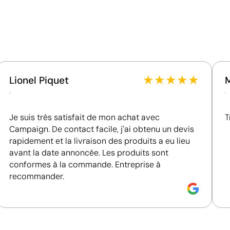
Certification du fournisseur - Points: 8 / 15
Fournisseur lié à une usine auditée selon une norme
reconnue, garantissant la vérification des
conditions de travail.
Fournisseur récompensé par la médaille EcoVadis
Sacs cabas personnalisés
Bronze, se situant parmi les 35 % des meilleures
entreprises en matière de performance ESG.
★
★
★
★
★
Lionel Piquet
Fournisseur certifié ISO 14001, attestant d'un
.
.
système de gestion environnementale structuré.
Emballage - Points: 10 / 10
Je suis très satisfait de mon achat avec
T
Campaign. De contact facile, j'ai obtenu un devis
Sans emballage individuel, ce qui évite les déchets
rapidement et la livraison des produits a eu lieu
inutiles par unité.
avant la date annoncée. Les produits sont
conformes à la commande. Entreprise à
recommander.
Couleurs unies intenses avec un excellent rappor
La sérigraphie est une technique d’impression où l’encre